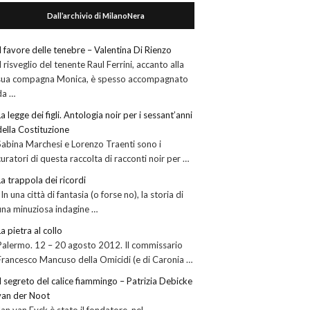
Dall’archivio di MilanoNera
Il favore delle tenebre – Valentina Di Rienzo
Il risveglio del tenente Raul Ferrini, accanto alla
sua compagna Monica, è spesso accompagnato
da …
La legge dei figli. Antologia noir per i sessant’anni
della Costituzione
Sabina Marchesi e Lorenzo Traenti sono i
curatori di questa raccolta di racconti noir per …
La trappola dei ricordi
In una città di fantasia (o forse no), la storia di
una minuziosa indagine …
La pietra al collo
Palermo. 12 – 20 agosto 2012. Il commissario
Francesco Mancuso della Omicidi (e di Caronia …
Il segreto del calice fiammingo – Patrizia Debicke
van der Noot