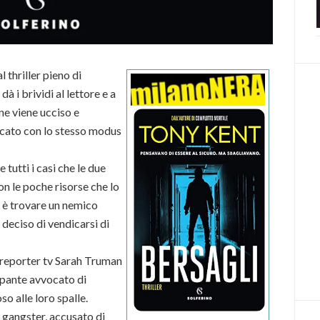
 thriller pieno di
à i brividi al lettore e a
ne viene ucciso e
vocato con lo stesso modus
 tutti i casi che le due
n le poche risorse che lo
o è trovare un nemico
deciso di vendicarsi di
a reporter tv Sarah Truman
mpante avvocato di
o alle loro spalle.
 gangster, accusato di