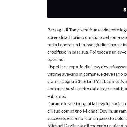
Bersagli di Tony Kent è un avvincente legal
adrenalina. Il primo omicidio del romanzo d
tutta Londra: un famoso giudice in pensio
crocifisso in casa sua. Poi tocca a un av
operandi.
L’ispettore capo Joelle Levy deve ripassare
vittime avevano in comune, e deve farlo co
stato assegna a Scotland Yard. L’obiettiv
comune che sia uscito dal carcere e abbia 
entrambi.
Durante le sue indagini la Levy incrocia l
e il suo compagno Michael Devlin, un ra
successo, entrambi con un passato doloros
Michael Devlin sta difendendo un piccolo