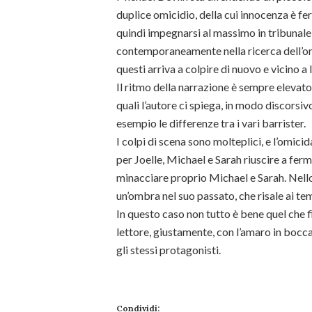
duplice omicidio, della cui innocenza è 
quindi impegnarsi al massimo in tribunal
contemporaneamente nella ricerca dell’om
questi arriva a colpire di nuovo e vicino a l
Il ritmo della narrazione è sempre elevato
quali l’autore ci spiega, in modo discorsi
esempio le differenze tra i vari barrister.
I colpi di scena sono molteplici, e l’omicid
per Joelle, Michael e Sarah riuscire a ferma
minacciare proprio Michael e Sarah. Nello
un’ombra nel suo passato, che risale ai t
In questo caso non tutto è bene quel che fi
lettore, giustamente, con l’amaro in bocca
gli stessi protagonisti.
Condividi: