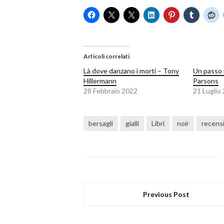
Articoli correlati
Là dove danzano i morti – Tony
Un passo 
Hillermann
Parsons
28 Febbraio 2022
21 Luglio
bersagli
gialli
Libri
noir
recens
Previous Post