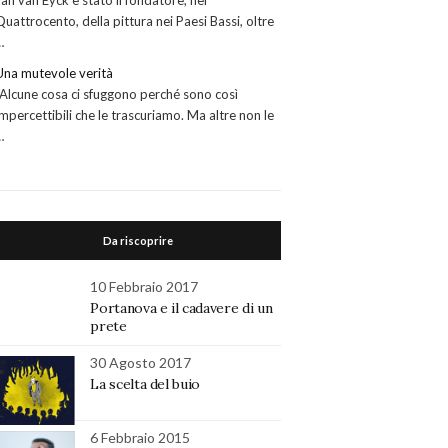
Jan van Eyck è stato il fondatore, nel
Quattrocento, della pittura nei Paesi Bassi, oltre
…
Una mutevole verità
“Alcune cosa ci sfuggono perché sono così
impercettibili che le trascuriamo. Ma altre non le
…
Da riscoprire
10 Febbraio 2017
Portanova e il cadavere di un
prete
30 Agosto 2017
La scelta del buio
6 Febbraio 2015