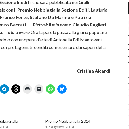
Sezione Inediti
, che sarà pubblicato nei
Gialli
ale con
Il Premio Nebbiagialla Sezione Editi.
La giuria
 Franco Forte, Stefano De Marino e Patrizia
enzo Beccati
Pietra è il mio nome
Claudio Paglieri
rco
Io la troverò
Ora la parola passa alla giuria popolare
dolo con un’opera d’arte di Antonella Edi Mantovani.
re coi protagonisti, conditi come sempre dai sapori della
Cristina Aicardi
bbiaGialla
Premio Nebbiagialla 2014
 2014
19 Agosto 2014