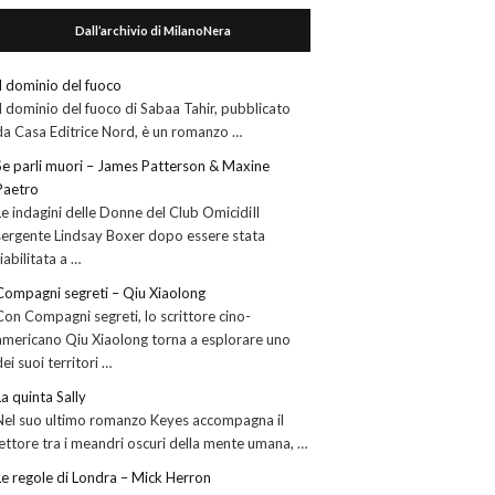
Dall’archivio di MilanoNera
Il dominio del fuoco
Il dominio del fuoco di Sabaa Tahir, pubblicato
da Casa Editrice Nord, è un romanzo …
Se parli muori – James Patterson & Maxine
Paetro
Le indagini delle Donne del Club OmicidiIl
sergente Lindsay Boxer dopo essere stata
riabilitata a …
Compagni segreti – Qiu Xiaolong
Con Compagni segreti, lo scrittore cino-
americano Qiu Xiaolong torna a esplorare uno
dei suoi territori …
La quinta Sally
Nel suo ultimo romanzo Keyes accompagna il
lettore tra i meandri oscuri della mente umana, …
Le regole di Londra – Mick Herron