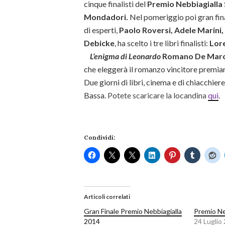
cinque finalisti del
Premio Nebbiagialla 
Mondadori.
Nel pomeriggio poi gran fin
di esperti,
Paolo Roversi, Adele Marini,
Debicke
, ha scelto i tre libri finalisti:
Lor
L
‘enigma di Leonardo
Romano De Ma
che eleggerà il romanzo vincitore premian
Due giorni di libri, cinema e di chiacchie
Bassa.
Potete scaricare la locandina
qui
.
Condividi:
Articoli correlati
Gran Finale Premio Nebbiagialla
Premio Ne
2014
24 Luglio