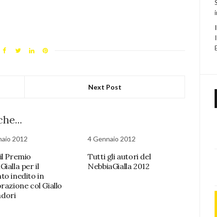
Next Post
he...
naio 2012
4 Gennaio 2012
il Premio
Tutti gli autori del
ialla per il
NebbiaGialla 2012
to inedito in
razione col Giallo
dori