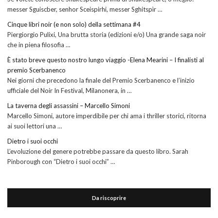
messer Sguiscber, senhor Sceispirhi, messer Sghitspìr …
Cinque libri noir (e non solo) della settimana #4
Piergiorgio Pulixi, Una brutta storia (edizioni e/o) Una grande saga noir
che in piena filosofia …
È stato breve questo nostro lungo viaggio -Elena Mearini – I finalisti al
premio Scerbanenco
Nei giorni che precedono la finale del Premio Scerbanenco e l’inizio
ufficiale del Noir In Festival, Milanonera, in …
La taverna degli assassini – Marcello Simoni
Marcello Simoni, autore imperdibile per chi ama i thriller storici, ritorna
ai suoi lettori una …
Dietro i suoi occhi
L’evoluzione del genere potrebbe passare da questo libro. Sarah
Pinborough con “Dietro i suoi occhi” …
Da riscoprire