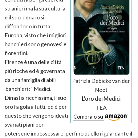
stranieri ma la sua cultura
e il suo denaro si
diffondono in tutta
Europa, visto che i migliori
banchieri sono genovesi e
fiorentini.
Firenze è una delle città
più ricche ed è governata
da una famiglia di abili
Patrizia Debicke van der
banchieri : i Medici.
Noot
Dinastia ricchissima, il suo
L’oro dei Medici
oro fa gola a tutti, ed è per
TEA
questo che vengono ideati
Compralo su
svariati piani per
potersene impossessare, perfino quello riguardante il