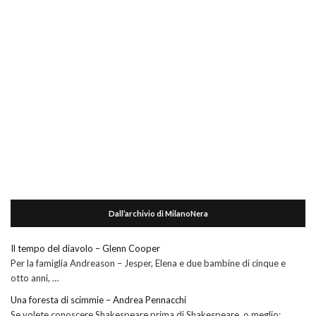
Dall’archivio di MilanoNera
Il tempo del diavolo – Glenn Cooper
Per la famiglia Andreason – Jesper, Elena e due bambine di cinque e
otto anni, …
Una foresta di scimmie – Andrea Pennacchi
Se volete conoscere Shakespeare prima di Shakespeare, o meglio: