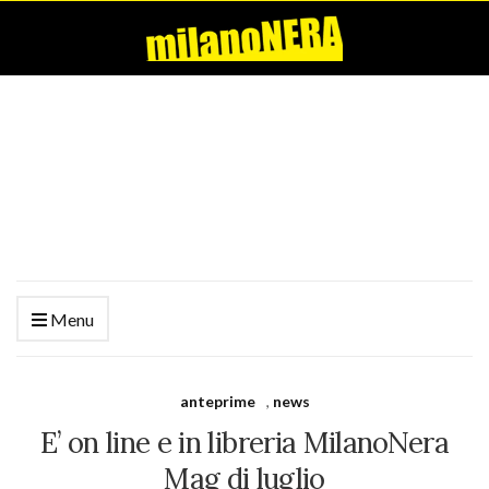
Menu
anteprime
,
news
E’ on line e in libreria MilanoNera
Mag di luglio