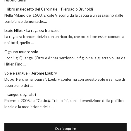
respiro della …
Il libro maledetto del Cardinale – Pierpaolo Brunoldi
Nella Milano del 1500, Ercole Visconti dà la caccia a un assassino dalle
sembianze demoniache… …
Lexie Elliot – La ragazza francese
La ragazza francese inizia con un ricordo, che potrebbe esser comune a
noi tutti, quello …
Ognuno muore solo
I coniugi Quangel (Otto e Anna) perdono un figlio nella guerra voluta da
Hitler. Fino …
Sole e sangue – Jérôme Loubry
Dopo Perché hai paura?, Loubry conferma con questo Sole e sangue di
essere uno dei …
Il sangue degli altri
Palermo, 2005. La “Casin� Trinacria”, con la benedizione della politica
locale e la mediazione della …
Da riscoprire