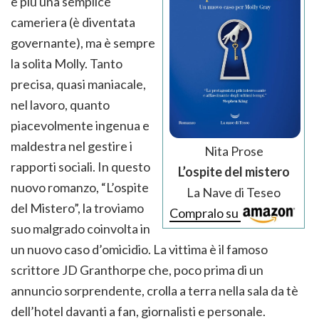
è più una semplice
cameriera (è diventata
governante), ma è sempre
la solita Molly. Tanto
precisa, quasi maniacale,
nel lavoro, quanto
piacevolmente ingenua e
maldestra nel gestire i
Nita Prose
rapporti sociali. In questo
L’ospite del mistero
nuovo romanzo, “L’ospite
La Nave di Teseo
del Mistero”, la troviamo
Compralo su
suo malgrado coinvolta in
un nuovo caso d’omicidio. La vittima è il famoso
scrittore JD Granthorpe che, poco prima di un
annuncio sorprendente, crolla a terra nella sala da tè
dell’hotel davanti a fan, giornalisti e personale.