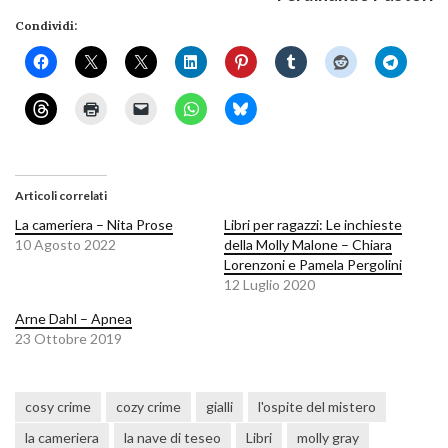
Condividi:
Articoli correlati
La cameriera – Nita Prose
Libri per ragazzi: Le inchieste
10 Agosto 2022
della Molly Malone – Chiara
Lorenzoni e Pamela Pergolini
12 Luglio 2020
Arne Dahl – Apnea
23 Ottobre 2019
cosy crime
cozy crime
gialli
l'ospite del mistero
la cameriera
la nave di teseo
Libri
molly gray