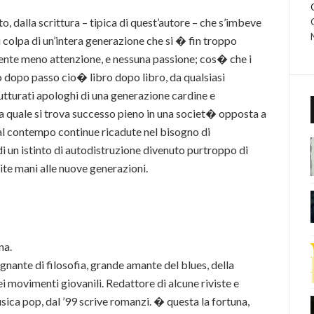
 dalla scrittura – tipica di quest’autore – che s’imbeve
i colpa di un’intera generazione che si � fin troppo
ente meno attenzione, e nessuna passione; cos� che i
o dopo passo cio� libro dopo libro, da qualsiasi
turati apologhi di una generazione cardine e
la quale si trova successo pieno in una societ� opposta a
 al contempo continue ricadute nel bisogno di
 di un istinto di autodistruzione divenuto purtroppo di
ite mani alle nuove generazioni.
na.
gnante di filosofia, grande amante del blues, della
ei movimenti giovanili. Redattore di alcune riviste e
usica pop, dal ’99 scrive romanzi. � questa la fortuna,