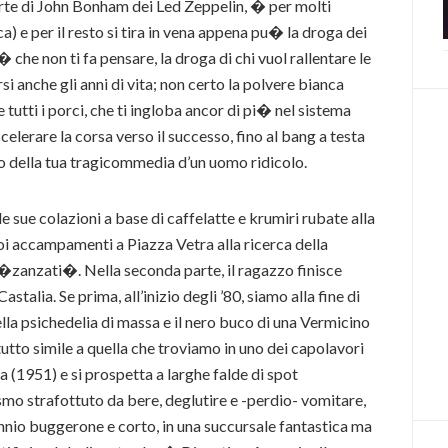
 morte di John Bonham dei Led Zeppelin, � per molti
) e per il resto si tira in vena appena pu� la droga dei
� che non ti fa pensare, la droga di chi vuol rallentare le
rsi anche gli anni di vita; non certo la polvere bianca
 e tutti i porci, che ti ingloba ancor di pi� nel sistema
ccelerare la corsa verso il successo, fino al bang a testa
olo della tua tragicommedia d’un uomo ridicolo.
e sue colazioni a base di caffelatte e krumiri rubate alla
i accampamenti a Piazza Vetra alla ricerca della
�zanzati�. Nella seconda parte, il ragazzo finisce
talia. Se prima, all’inizio degli ’80, siamo alla fine di
ella psichedelia di massa e il nero buco di una Vermicino
utto simile a quella che troviamo in uno dei capolavori
a (1951) e si prospetta a larghe falde di spot
mo strafottuto da bere, deglutire e -perdio- vomitare,
ennio buggerone e corto, in una succursale fantastica ma