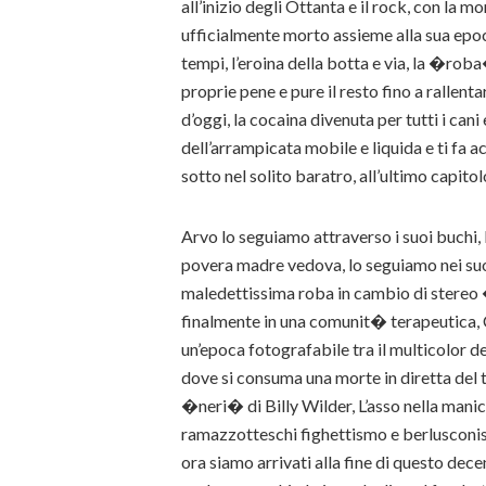
all’inizio degli Ottanta e il rock, con la
ufficialmente morto assieme alla sua epoca
tempi, l’eroina della botta e via, la �roba
proprie pene e pure il resto fino a rallenta
d’oggi, la cocaina divenuta per tutti i cani
dell’arrampicata mobile e liquida e ti fa a
sotto nel solito baratro, all’ultimo capit
Arvo lo seguiamo attraverso i suoi buchi, l
povera madre vedova, lo seguiamo nei suo
maledettissima roba in cambio di stereo 
finalmente in una comunit� terapeutica, Cas
un’epoca fotografabile tra il multicolor d
dove si consuma una morte in diretta del t
�neri� di Billy Wilder, L’asso nella manic
ramazzotteschi fighettismo e berlusconis
ora siamo arrivati alla fine di questo dec