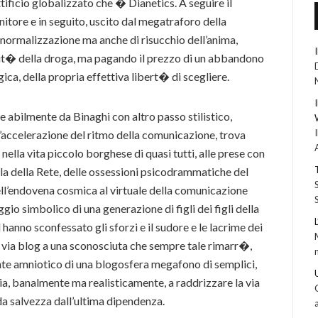
ificio globalizzato che � Dianetics. A seguire il
tore e in seguito, uscito dal megatraforo della
normalizzazione ma anche di risucchio dell’anima,
it� della droga, ma pagando il prezzo di un abbandono
ica, della propria effettiva libert� di scegliere.
 e abilmente da Binaghi con altro passo stilistico,
n’accelerazione del ritmo della comunicazione, trova
ella vita piccolo borghese di quasi tutti, alle prese con
la della Rete, delle ossessioni psicodrammatiche del
 dell’endovena cosmica al virtuale della comunicazione
io simbolico di una generazione di figli dei figli della
hanno sconfessato gli sforzi e il sudore e le lacrime dei
 via blog a una sconosciuta che sempre tale rimarr�,
te amniotico di una blogosfera megafono di semplici,
lia, banalmente ma realisticamente, a raddrizzare la via
da salvezza dall’ultima dipendenza.