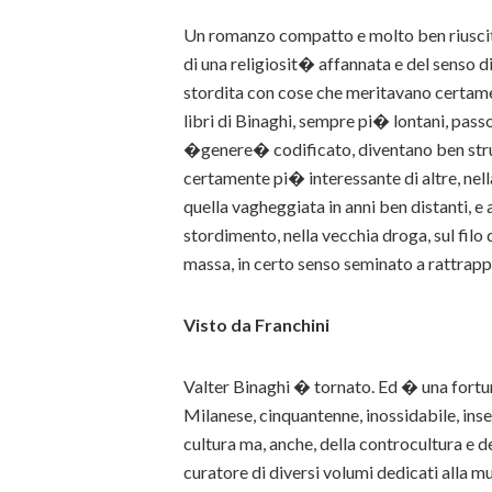
Un romanzo compatto e molto ben riuscito,
di una religiosit� affannata e del senso d
stordita con cose che meritavano certam
libri di Binaghi, sempre pi� lontani, pass
�genere� codificato, diventano ben strut
certamente pi� interessante di altre, nel
quella vagheggiata in anni ben distanti, e
stordimento, nella vecchia droga, sul filo
massa, in certo senso seminato a rattrapp
Visto da Franchini
Valter Binaghi � tornato. Ed � una fortu
Milanese, cinquantenne, inossidabile, inse
cultura ma, anche, della controcultura e d
curatore di diversi volumi dedicati alla m