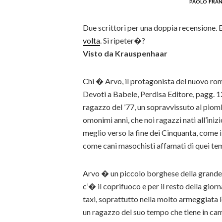
paolo fran
Due scrittori per una doppia recensione. 
volta
. Si ripeter�?
Visto da Krauspenhaar
Chi � Arvo, il protagonista del nuovo rom
Devoti a Babele, Perdisa Editore, pagg. 
ragazzo del ’77, un sopravvissuto al piom
omonimi anni, che noi ragazzi nati all’iniz
meglio verso la fine dei Cinquanta, come 
come cani masochisti affamati di quei tem
Arvo � un piccolo borghese della grande m
c’� il coprifuoco e per il resto della giorn
taxi, soprattutto nella molto armeggiata P
un ragazzo del suo tempo che tiene in cam