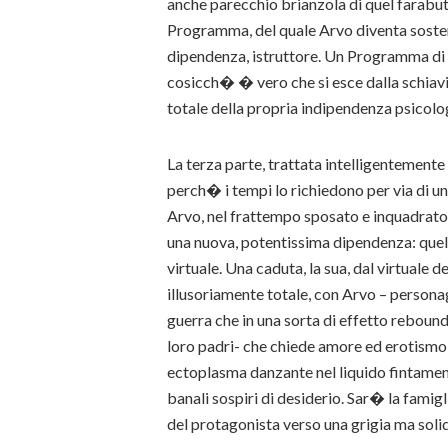
anche parecchio brianzola di quel farabutt
Programma, del quale Arvo diventa sosteni
dipendenza, istruttore. Un Programma di 
cosicch� � vero che si esce dalla schiav
totale della propria indipendenza psicolog
La terza parte, trattata intelligentemente
perch� i tempi lo richiedono per via di u
Arvo, nel frattempo sposato e inquadrato n
una nuova, potentissima dipendenza: quel
virtuale. Una caduta, la sua, dal virtuale
illusoriamente totale, con Arvo – personagg
guerra che in una sorta di effetto rebound 
loro padri- che chiede amore ed erotismo
ectoplasma danzante nel liquido fintamen
banali sospiri di desiderio. Sar� la famig
del protagonista verso una grigia ma soli