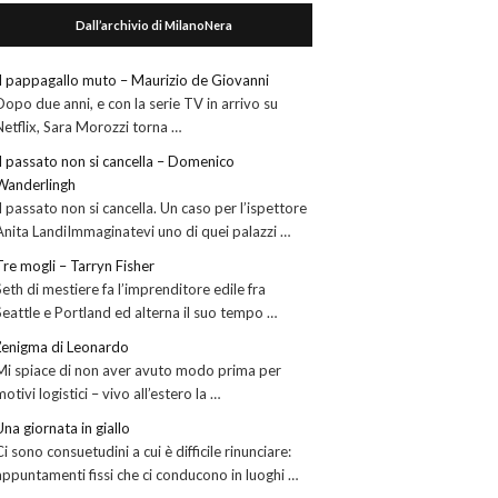
Dall’archivio di MilanoNera
Il pappagallo muto – Maurizio de Giovanni
Dopo due anni, e con la serie TV in arrivo su
Netflix, Sara Morozzi torna …
Il passato non si cancella – Domenico
Wanderlingh
Il passato non si cancella. Un caso per l’ispettore
Anita LandiImmaginatevi uno di quei palazzi …
Tre mogli – Tarryn Fisher
Seth di mestiere fa l’imprenditore edile fra
Seattle e Portland ed alterna il suo tempo …
L’enigma di Leonardo
Mi spiace di non aver avuto modo prima per
motivi logistici – vivo all’estero la …
Una giornata in giallo
Ci sono consuetudini a cui è difficile rinunciare:
appuntamenti fissi che ci conducono in luoghi …