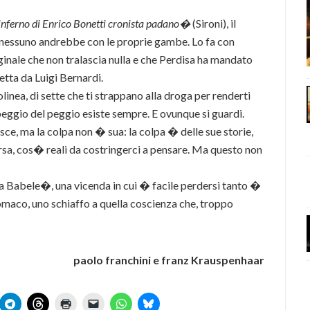
l’inferno di Enrico Bonetti cronista padano�
(Sironi), il
e nessuno andrebbe con le proprie gambe.
Lo fa con
ginale che non tralascia nulla e che Perdisa ha mandato
etta da Luigi Bernardi.
olinea, di sette che ti strappano alla droga per renderti
peggio del peggio esiste sempre. E ovunque si guardi.
isce, ma la colpa non � sua: la colpa � delle sue storie,
sa, cos� reali da costringerci a pensare. Ma questo non
 Babele�, una vicenda in cui � facile perdersi tanto �
stomaco, uno schiaffo a quella coscienza che, troppo
paolo franchini e franz Krauspenhaar