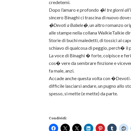
credetemi.
Dopo l’amaro e profondo
�I tre giorni al
sincero Binaghi ci trascina di nuovo dov
�Devoti a Babele�
, un altro romanzo ori
alle stampe nella collana WalkieTalkie dir
Storie di buchi maledetti, di tossici al cap
schiavo di qualcosa di peggio, perch� il 
La voce di Binaghi � forte, colpisce e fer
cos� vere da sembrare finzione e vicever
fa male, anzi.
Accade anche questa volta con �Devoti a
difficile lasciarsi andare, un pugno allo 
spesso, si mette (e mette) da parte.
Condividi: