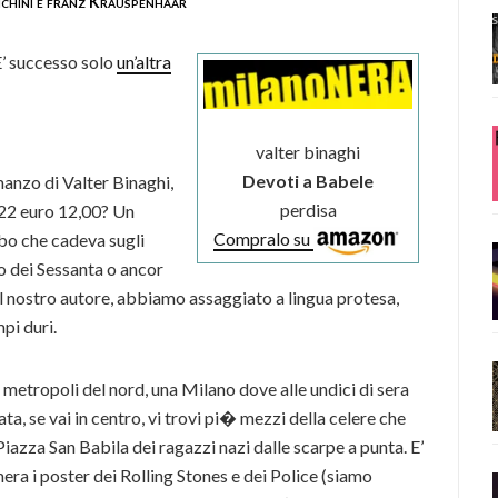
chini e franz Krauspenhaar
E’ successo solo
un’altra
valter binaghi
Devoti a Babele
anzo di Valter Binaghi,
perdisa
122 euro 12,00? Un
Compralo su
bo che cadeva sugli
io dei Sessanta o ancor
il nostro autore, abbiamo assaggiato a lingua protesa,
pi duri.
etropoli del nord, una Milano dove alle undici di sera
ata, se vai in centro, vi trovi pi� mezzi della celere che
iazza San Babila dei ragazzi nazi dalle scarpe a punta. E’
era i poster dei Rolling Stones e dei Police (siamo