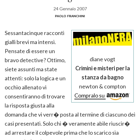
24 Gennaio 2007
paolo franchini
Sessantacinque racconti
gialli brevi ma intensi.
Pensate di essere un
diane vogt
bravo detective? Ottimo,
Crimini e misteri per la
siete assunti ma state
stanza da bagno
attenti: solo la logica e un
newton & compton
occhio allenato vi
Compralo su
consentiranno di trovare
la risposta giusta alla
domanda che vi verr� posta al termine di ciascuno dei
casi presentati.
Solo chi � veramente abile riuscir�
ad arrestare il colpevole prima che lo scarico sia