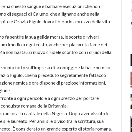
 re ha chiesto sangue e barbare esecuzioni che non
ano di seguaci di Calumo, che allignano anche nella
rapito e Orazio Figulo dovrà liberarlo a prezzo della vita
o fa sentire la sua gelida morsa, le scorte di viveri
 un rimedio a ogni costo, anche per placare la fame dei
Ma non basta, un nuovo crudele scontro con i druidi della
ne punta tutto sull’impresa di sconfiggere la base nemica
Orazio Figulo, che ha preceduto segretamente l’attacco
cazione nemica e ora dispone di preziose informazioni,
gione.
i fronte a ogni pericolo e a ogni prezzo per portare
a conquista romana della Britannia.
a ancora la capitale della Nigeria. Dopo aver vissuto in
 si è laureato. Per anni si è diviso tra la scrittura, sua
amento. È considerato un grande esperto di storia romana.