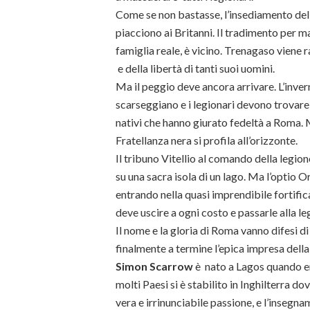
Come se non bastasse, l’insediamento del
piacciono ai Britanni. Il tradimento per m
famiglia reale, è vicino. Trenagaso viene 
e della libertà di tanti suoi uomini.
Ma il peggio deve ancora arrivare. L’invern
scarseggiano e i legionari devono trovare
nativi che hanno giurato fedeltà a Roma. 
Fratellanza nera si profila all’orizzonte.
Il tribuno Vitellio al comando della legio
su una sacra isola di un lago. Ma l’optio 
entrando nella quasi imprendibile fortifi
deve uscire a ogni costo e passarle alla le
Il nome e la gloria di Roma vanno difesi d
finalmente a termine l’epica impresa dell
Simon Scarrow
è nato a Lagos quando er
molti Paesi si è stabilito in Inghilterra dove
vera e irrinunciabile passione, e l’insegn