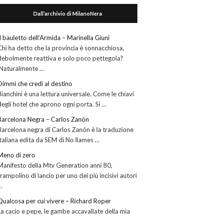
Dall’archivio di MilanoNera
Il bauletto dell’Armida – Marinella Giuni
Chi ha detto che la provincia è sonnacchiosa,
debolmente reattiva e solo poco pettegola?
Naturalmente …
Dimmi che credi al destino
Bianchini è una lettura universale. Come le chiavi
degli hotel che aprono ogni porta. Si …
Barcelona Negra – Carlos Zanón
Barcelona negra di Carlos Zanón è la traduzione
italiana edita da SEM di No llames …
Meno di zero
Manifesto della Mtv Generation anni 80,
trampolino di lancio per uno dei più incisivi autori
…
Qualcosa per cui vivere – Richard Roper
La cacio e pepe, le gambe accavallate della mia