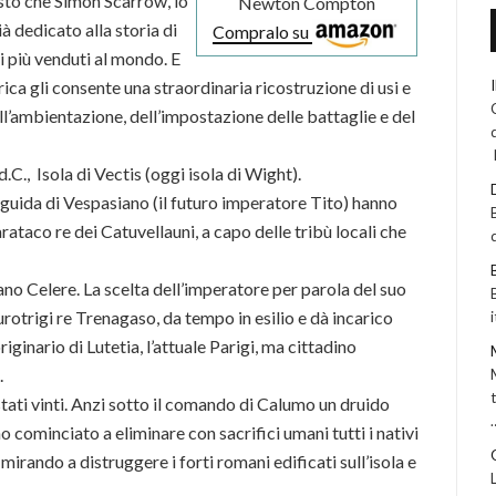
isto che Simon Scarrow, lo
Newton Compton
à dedicato alla storia di
Compralo su
i più venduti al mondo. E
ica gli consente una straordinaria ricostruzione di usi e
ell’ambientazione, dell’impostazione delle battaglie e del
.C., Isola di Vectis (oggi isola di Wight).
 guida di Vespasiano (il futuro imperatore Tito) hanno
rataco re dei Catuvellauni, a capo delle tribù locali che
no Celere. La scelta dell’imperatore per parola del suo
durotrigi re Trenagaso, da tempo in esilio e dà incarico
iginario di Lutetia, l’attuale Parigi, ma cittadino
.
stati vinti. Anzi sotto il comando di Calumo un druido
 cominciato a eliminare con sacrifici umani tutti i nativi
mirando a distruggere i forti romani edificati sull’isola e