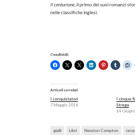
Il centurione
, il primo dei suoi romanzi stor
nelle classifiche inglesi.
Condividi:
Articoli correlati
I conquistatori
I cinque f
7 Maggio 2016
Strega
14 Giugn
gialli
Libri
Newton Compton
rece