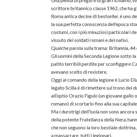
Una penna di pregio e di gran richiamo, v
scrittore britannico classe 1962, che ha gi
Roma antica decine di bestseller, è uno de
la sua perfetta conoscenza dell’epoca stor
costumi, con i più minuziosi particolari d
vissuto dei soldati romani e dei nativi.
Qualche parola sulla trama: Britannia, 44 d
Gli uomini della Seconda Legione sotto la
patito terribili perdite per sconfiggere Ca
avevano scelto di resistere.
Oggi al comando della legione è Lucio Elia
legato Scilla è di rimettere sul trono dei 
all’optio Orazio Figulo (un giovane gallo or
romano) di scortarlo fino alla sua capitale
Ma i durotrigi dell’isola non sono ancora 
della potente Fratellanza della Nera, hanno
che non seguono la loro bestiale dottrina, 
a massacrare tutti i legionari.