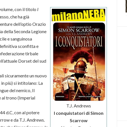
olume, con il titolo
I
cesso, che ha già
enture dell’optio Orazio
ria della Seconda Legione
icile e sanguinosa
efinitiva sconfitta e
nfederazione tirbale
ell’attuale Dorset del sud
quali sicuramente un nuovo
n più) si intitolano: La
ngue del nemico, Il
 al trono (Imperial
T.J. Andrews
44 d.C, con al potere
I conquistatori di Simon
rrow e da T.J. Andrews.
Scarrow