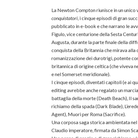
La Newton Compton riunisce in un unico v
conquistatori
, i cinque episodi di gran suc
pubblicato in e-book e che narrano le avv
Figulo, vice centurione della Sesta Centu
Augusta, durante la parte finale della diff
conquista della Britannia che mirava alla d
romanizzazione dei durotrigi, potente co
britannica di origine celtica (che viveva n
e nel Somerset meridionale).
I cinque episodi, diventati capitoli (e ai 
editing avrebbe anche regalato un marcia i
battaglia della morte (Death Beach), Il sa
richiamo della spada (Dark Blade), L’erede
Agent), Muori per Roma (Sacrifice).
Una corposa saga storica ambientata nel 
Claudio imperatore, firmata da Simon Sca