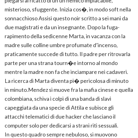
piegarsi al ricatto di un un nemico implacabile,
misterioso, sfuggente. Inizia cos�, in modo soft nella
sonnacchioso Assisi questo noir scritto a sei mani da
due magistrati e da un insegnante. Dopo la fuga-
rapimento della sedicenne Marta, in vacanza con la
madre sulle colline umbre profumate d’incenso,
praticamente succede di tutto. Il padre per ritrovarla
parte per una strana tourn�e intorno al mondo
mentre la madre non fa che inciampare nei cadaveri.
La ricerca di Marta diventa pi� pericolosa di minuto
in minuto.Mendez si muove fra la mafia cinese e quella
colombiana, schiva i colpi di una banda di slavi
capeggiata da una specie di Attila e subisce gli
attacchi telematici di due hacker che lasciano il
computer solo per dedicarsi a strani riti sessuali.
In questo quadro sempre nebuloso, si muovono