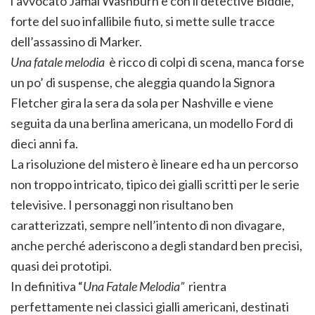
l’avvocato Jamal Washburn e con il detective Biddle,
forte del suo infallibile fiuto, si mette sulle tracce
dell’assassino di Marker.
Una fatale melodia
è ricco di colpi di scena, manca forse
un po’ di suspense, che aleggia quando la Signora
Fletcher gira la sera da sola per Nashville e viene
seguita da una berlina americana, un modello Ford di
dieci anni fa.
La risoluzione del mistero è lineare ed ha un percorso
non troppo intricato, tipico dei gialli scritti per le serie
televisive. I personaggi non risultano ben
caratterizzati, sempre nell’intento di non divagare,
anche perché aderiscono a degli standard ben precisi,
quasi dei prototipi.
In definitiva “
Una Fatale Melodia”
rientra
perfettamente nei classici gialli americani, destinati