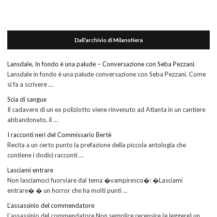
Dall’archivio di MilanoNera
Lansdale, In fondo è una palude – Conversazione con Seba Pezzani.
Lansdale in fondo è una palude conversazione con Seba Pezzani. Come
si fa a scrivere …
Scia di sangue
Il cadavere di un ex poliziotto viene rinvenuto ad Atlanta in un cantiere
abbandonato, il …
I racconti neri del Commissario Bertè
Recita a un certo punto la prefazione della piccola antologia che
contiene i dodici racconti …
Lasciami entrare
Non lasciamoci fuorviare dal tema �vampiresco�: �Lasciami
entrare� � un horror che ha molti punti …
L’assassinio del commendatore
L’assassinio del commendatore Non semplice recensire (e leggere) un