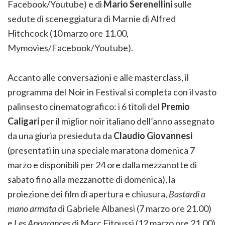
Facebook/Youtube) e di
Mario Serenellini
sulle
sedute di sceneggiatura di Marnie di Alfred
Hitchcock (10 marzo ore 11.00,
Mymovies/Facebook/Youtube).
Accanto alle conversazioni e alle masterclass, il
programma del Noir in Festival si completa con il vasto
palinsesto cinematografico: i 6 titoli del
Premio
Caligari
per il miglior noir italiano dell’anno assegnato
da una giuria presieduta da
Claudio Giovannesi
(presentati in una speciale maratona domenica 7
marzo e disponibili per 24 ore dalla mezzanotte di
sabato fino alla mezzanotte di domenica), la
proiezione dei film di apertura e chiusura,
Bastardi a
mano armata
di Gabriele Albanesi (7 marzo ore 21.00)
e
Les Apparances
di Marc Fitoussi (12 marzo ore 21.00),