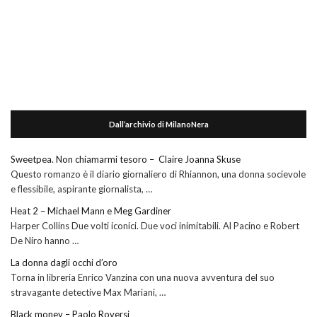
Dall’archivio di MilanoNera
Sweetpea. Non chiamarmi tesoro – Claire Joanna Skuse
Questo romanzo è il diario giornaliero di Rhiannon, una donna socievole
e flessibile, aspirante giornalista, …
Heat 2 – Michael Mann e Meg Gardiner
Harper Collins Due volti iconici. Due voci inimitabili. Al Pacino e Robert
De Niro hanno …
La donna dagli occhi d’oro
Torna in libreria Enrico Vanzina con una nuova avventura del suo
stravagante detective Max Mariani, …
Black money – Paolo Roversi