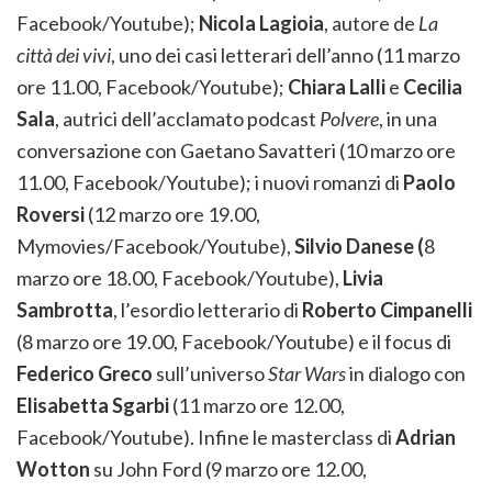
Facebook/Youtube);
Nicola Lagioia
, autore de
La
città dei vivi
, uno dei casi letterari dell’anno (11 marzo
ore 11.00, Facebook/Youtube);
Chiara Lalli
e
Cecilia
Sala
, autrici dell’acclamato podcast
Polvere
, in una
conversazione con Gaetano Savatteri (10 marzo ore
11.00, Facebook/Youtube); i nuovi romanzi di
Paolo
Roversi
(12 marzo ore 19.00,
Mymovies/Facebook/Youtube),
Silvio Danese (
8
marzo ore 18.00, Facebook/Youtube),
Livia
Sambrotta
, l’esordio letterario di
Roberto
Cimpanelli
(8 marzo ore 19.00, Facebook/Youtube) e il focus di
Federico Greco
sull’universo
Star Wars
in dialogo con
Elisabetta Sgarbi
(11 marzo ore 12.00,
Facebook/Youtube). Infine le masterclass di
Adrian
Wotton
su John Ford (9 marzo ore 12.00,