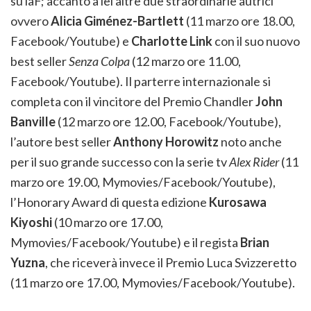
su laF; accanto a lei altre due straordinarie autrici
ovvero
Alicia Giménez-Bartlett
(11 marzo ore 18.00,
Facebook/Youtube) e
Charlotte Link
con il suo nuovo
best seller
Senza Colpa
(12 marzo ore 11.00,
Facebook/Youtube). Il parterre internazionale si
completa con il vincitore del Premio Chandler
John
Banville
(12 marzo ore 12.00, Facebook/Youtube),
l’autore best seller
Anthony Horowitz
noto anche
per il suo grande successo con la serie tv
Alex Rider
(11
marzo ore 19.00, Mymovies/Facebook/Youtube),
l’Honorary Award di questa edizione
Kurosawa
Kiyoshi
(10 marzo ore 17.00,
Mymovies/Facebook/Youtube) e il regista
Brian
Yuzna
, che riceverà invece il Premio Luca Svizzeretto
(11 marzo ore 17.00, Mymovies/Facebook/Youtube).