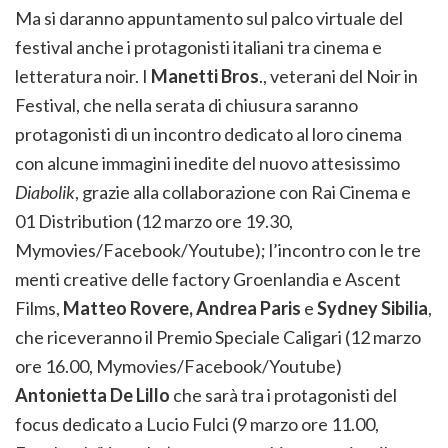
Ma si daranno appuntamento sul palco virtuale del
festival anche i protagonisti italiani tra cinema e
letteratura noir. I
Manetti Bros
., veterani del Noir in
Festival, che nella serata di chiusura saranno
protagonisti di un incontro dedicato al loro cinema
con alcune immagini inedite del nuovo attesissimo
Diabolik
, grazie alla collaborazione con Rai Cinema e
01 Distribution (12 marzo ore 19.30,
Mymovies/Facebook/Youtube); l’incontro con le tre
menti creative delle factory Groenlandia e Ascent
Films,
Matteo Rovere, Andrea Paris
e
Sydney Sibilia
,
che riceveranno il Premio Speciale Caligari (12 marzo
ore 16.00, Mymovies/Facebook/Youtube)
Antonietta De Lillo
che sarà tra i protagonisti del
focus dedicato a Lucio Fulci (9 marzo ore 11.00,