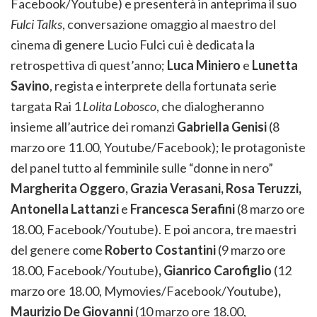
Facebook/Youtube) e presenterà in anteprima il suo
Fulci Talks
, conversazione omaggio al maestro del
cinema di genere Lucio Fulci cui è dedicata la
retrospettiva di quest’anno;
Luca Miniero
e
Lunetta
Savino
, regista e interprete della fortunata serie
targata Rai 1
Lolita Lobosco
, che dialogheranno
insieme all’autrice dei romanzi
Gabriella Genisi
(8
marzo ore 11.00, Youtube/Facebook); le protagoniste
del panel tutto al femminile sulle “donne in nero”
Margherita Oggero, Grazia Verasani, Rosa Teruzzi,
Antonella Lattanzi
e
Francesca Serafini
(8 marzo ore
18.00, Facebook/Youtube). E poi ancora, tre maestri
del genere come
Roberto Costantini
(9 marzo ore
18.00, Facebook/Youtube)
, Gianrico Carofiglio
(12
marzo ore 18.00, Mymovies/Facebook/Youtube)
,
Maurizio De Giovanni
(10 marzo ore 18.00,