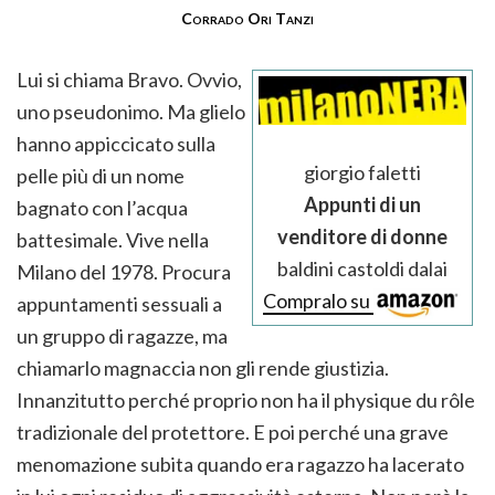
Corrado Ori Tanzi
Lui si chiama Bravo. Ovvio,
uno pseudonimo. Ma glielo
hanno appiccicato sulla
giorgio faletti
pelle più di un nome
Appunti di un
bagnato con l’acqua
venditore di donne
battesimale. Vive nella
baldini castoldi dalai
Milano del 1978. Procura
Compralo su
appuntamenti sessuali a
un gruppo di ragazze, ma
chiamarlo magnaccia non gli rende giustizia.
Innanzitutto perché proprio non ha il physique du rôle
tradizionale del protettore. E poi perché una grave
menomazione subita quando era ragazzo ha lacerato