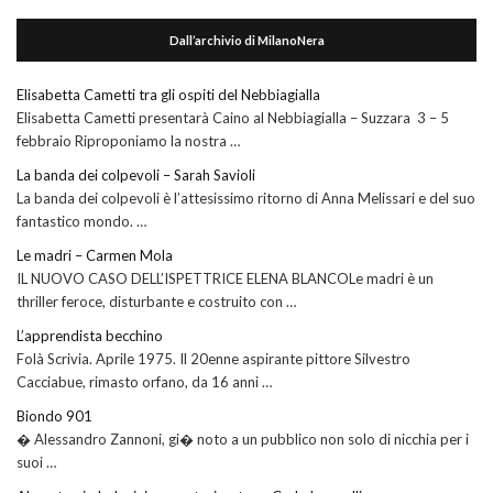
Dall’archivio di MilanoNera
Elisabetta Cametti tra gli ospiti del Nebbiagialla
Elisabetta Cametti presentarà Caino al Nebbiagialla – Suzzara 3 – 5
febbraio Riproponiamo la nostra …
La banda dei colpevoli – Sarah Savioli
La banda dei colpevoli è l’attesissimo ritorno di Anna Melissari e del suo
fantastico mondo. …
Le madri – Carmen Mola
IL NUOVO CASO DELL’ISPETTRICE ELENA BLANCOLe madri è un
thriller feroce, disturbante e costruito con …
L’apprendista becchino
Folà Scrivia. Aprile 1975. Il 20enne aspirante pittore Silvestro
Cacciabue, rimasto orfano, da 16 anni …
Biondo 901
� Alessandro Zannoni, gi� noto a un pubblico non solo di nicchia per i
suoi …