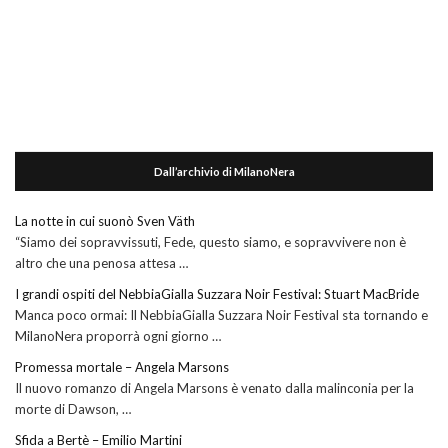
Dall’archivio di MilanoNera
La notte in cui suonò Sven Väth
“Siamo dei sopravvissuti, Fede, questo siamo, e sopravvivere non è
altro che una penosa attesa …
I grandi ospiti del NebbiaGialla Suzzara Noir Festival: Stuart MacBride
Manca poco ormai: Il NebbiaGialla Suzzara Noir Festival sta tornando e
MilanoNera proporrà ogni giorno …
Promessa mortale – Angela Marsons
Il nuovo romanzo di Angela Marsons è venato dalla malinconia per la
morte di Dawson, …
Sfida a Bertè – Emilio Martini