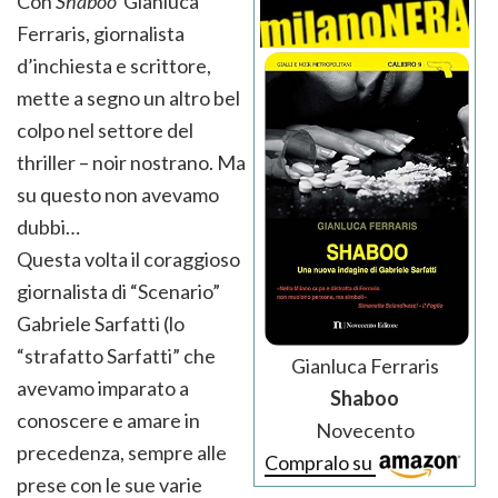
Con
Shaboo
Gianluca
Ferraris, giornalista
d’inchiesta e scrittore,
mette a segno un altro bel
colpo nel settore del
thriller – noir nostrano. Ma
su questo non avevamo
dubbi…
Questa volta il coraggioso
giornalista di “Scenario”
Gabriele Sarfatti (lo
“strafatto Sarfatti” che
Gianluca Ferraris
avevamo imparato a
Shaboo
conoscere e amare in
Novecento
precedenza, sempre alle
Compralo su
prese con le sue varie