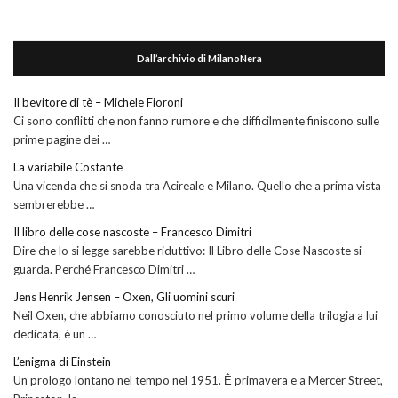
Dall’archivio di MilanoNera
Il bevitore di tè – Michele Fioroni
Ci sono conflitti che non fanno rumore e che difficilmente finiscono sulle
prime pagine dei …
La variabile Costante
Una vicenda che si snoda tra Acireale e Milano. Quello che a prima vista
sembrerebbe …
Il libro delle cose nascoste – Francesco Dimitri
Dire che lo si legge sarebbe riduttivo: Il Libro delle Cose Nascoste si
guarda. Perché Francesco Dimitri …
Jens Henrik Jensen – Oxen, Gli uomini scuri
Neil Oxen, che abbiamo conosciuto nel primo volume della trilogia a lui
dedicata, è un …
L’enigma di Einstein
Un prologo lontano nel tempo nel 1951. Ḕ primavera e a Mercer Street,