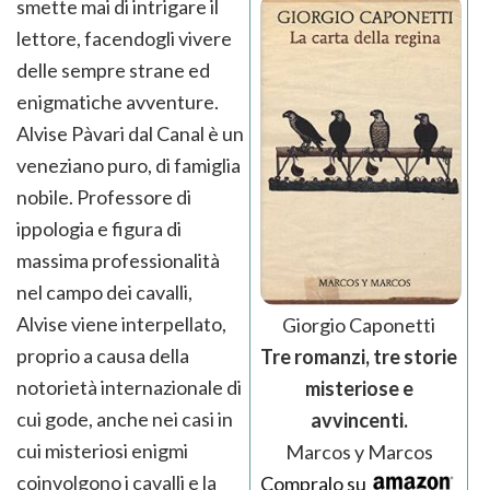
smette mai di intrigare il
lettore, facendogli vivere
delle sempre strane ed
enigmatiche avventure.
Alvise Pàvari dal Canal è un
veneziano puro, di famiglia
nobile. Professore di
ippologia e figura di
massima professionalità
nel campo dei cavalli,
Alvise viene interpellato,
Giorgio Caponetti
proprio a causa della
Tre romanzi, tre storie
notorietà internazionale di
misteriose e
cui gode, anche nei casi in
avvincenti.
cui misteriosi enigmi
Marcos y Marcos
coinvolgono i cavalli e la
Compralo su