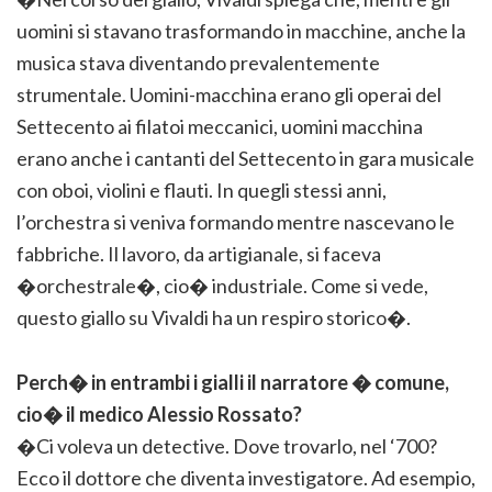
uomini si stavano trasformando in macchine, anche la
musica stava diventando prevalentemente
strumentale. Uomini-macchina erano gli operai del
Settecento ai filatoi meccanici, uomini macchina
erano anche i cantanti del Settecento in gara musicale
con oboi, violini e flauti. In quegli stessi anni,
l’orchestra si veniva formando mentre nascevano le
fabbriche. Il lavoro, da artigianale, si faceva
�orchestrale�, cio� industriale. Come si vede,
questo giallo su Vivaldi ha un respiro storico�.
Perch� in entrambi i gialli il narratore � comune,
cio� il medico Alessio Rossato?
�Ci voleva un detective. Dove trovarlo, nel ‘700?
Ecco il dottore che diventa investigatore. Ad esempio,