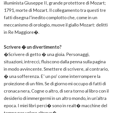
illuminista Giuseppe II, grande protettore di Mozart;
1791, morte di Mozart. Il collegamento tra questi tre
fatti disegna l’inedito complotto che, come in un
meccanismo di orologio, muove il giallo Mozart: delitti
in Re Maggiore�.
Scrivere � un divertimento?
�Scrivere di getto � una gioia. Personaggi,
situazioni, intrecci, fluiscono dalla penna sulla pagina
in modo avvincente. Smettere di scrivere, al contrario,
� una sofferenza. E’ un po’ come interrompere la
proiezione di un film. Se di giorno mi occupo di fatti di
cronaca nera, Cogne o altro, di sera torno al libro con il
desiderio di immergermi in un altro mondo, in un’altra
epoca. I miei libri perci� sono in realt� macchine del
tempo per volare altrove�.