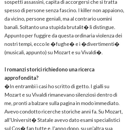
sospetti assassini, capita di accorgersi che si tratta
spesso di persone senza fascino. I killer non appaiono,
da vicino, persone geniali, ma al contrario uomini
banali. Soltanto una stupida brutalit� li distingue.
Appunto per fuggire da questa ordinaria violenza dei
nostri tempi, ecco le �fughe� e i �divertimenti�
(musicali, appunto) su Mozart e su Vivaldi�.
I romanzi storici richiedono una ricerca
approfondita?
�In entrambi i casi ho scritto di getto. I gialli su
Mozart e su Vivaldi rimanevano silenziosi dentro di
me, pronti a balzare sulla pagina in modo immediato.
Avevo condotto ricerche storiche anni fa. Su Mozart,
all’Universit� Statale avevo dato esami specialistici
sul Cos� fan tutte e, l’anno dopo, su un’altra sua