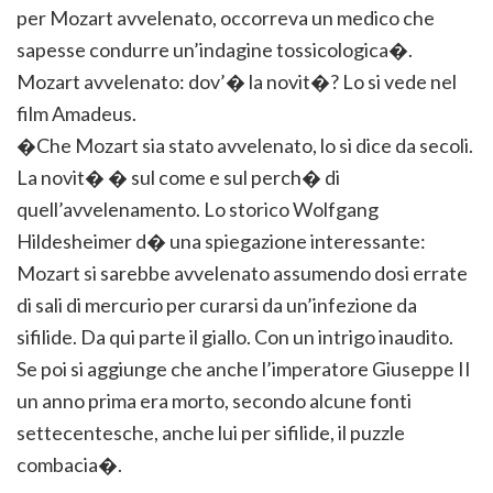
per Mozart avvelenato, occorreva un medico che
sapesse condurre un’indagine tossicologica�.
Mozart avvelenato: dov’� la novit�? Lo si vede nel
film Amadeus.
�Che Mozart sia stato avvelenato, lo si dice da secoli.
La novit� � sul come e sul perch� di
quell’avvelenamento. Lo storico Wolfgang
Hildesheimer d� una spiegazione interessante:
Mozart si sarebbe avvelenato assumendo dosi errate
di sali di mercurio per curarsi da un’infezione da
sifilide. Da qui parte il giallo. Con un intrigo inaudito.
Se poi si aggiunge che anche l’imperatore Giuseppe II
un anno prima era morto, secondo alcune fonti
settecentesche, anche lui per sifilide, il puzzle
combacia�.