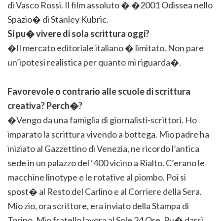
di Vasco Rossi. Il film assoluto � �2001 Odissea nello
Spazio� di Stanley Kubric.
Si pu� vivere di sola scrittura oggi?
�Il mercato editoriale italiano � limitato. Non pare
un’ipotesi realistica per quanto mi riguarda�.
Favorevole o contrario alle scuole di scrittura
creativa? Perch�?
�Vengo da una famiglia di giornalisti-scrittori. Ho
imparato la scrittura vivendo a bottega. Mio padre ha
iniziato al Gazzettino di Venezia, ne ricordo l’antica
sede in un palazzo del ‘400 vicino a Rialto. C’erano le
macchine linotype e le rotative al piombo. Poi si
spost� al Resto del Carlino e al Corriere della Sera.
Mio zio, ora scrittore, era inviato della Stampa di
Torino. Mio fratello lavora al Sole 24 Ore. Pu� darsi