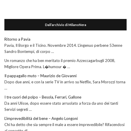
Dall’archivio di MilanoNera
Ritorno a Pavia
Pavia, Il Borgo e il Ticino. Novembre 2014. L’ingenuo perbene 53enne
Sandro Bontempi, di corpo …
Un romanzo che ha ben meritato il premio Azzeccagarbugli 2008,
Migliore Opera Prima. L�humour � …
Il pappagallo muto – Maurizio de Giovanni
Dopo due anni, e con la serie TV in arrivo su Netflix, Sara Morozzi torna
…
I tre cuori del polpo – Besola, Ferrari, Gallone
Da anni Ulisse, dopo essere stato arruolato a forza da uno dei tanti
Servizi segreti …
L’imprevedibilità del bene – Angelo Longoni
Chi ha detto che sia sempre il male a essere imprevedibile? Rifacendosi
al concetto di …