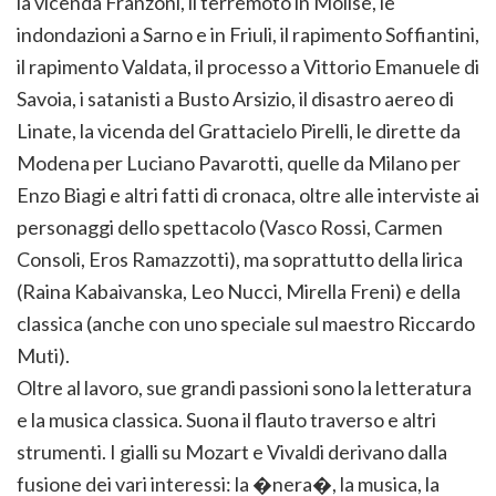
la vicenda Franzoni, il terremoto in Molise, le
indondazioni a Sarno e in Friuli, il rapimento Soffiantini,
il rapimento Valdata, il processo a Vittorio Emanuele di
Savoia, i satanisti a Busto Arsizio, il disastro aereo di
Linate, la vicenda del Grattacielo Pirelli, le dirette da
Modena per Luciano Pavarotti, quelle da Milano per
Enzo Biagi e altri fatti di cronaca, oltre alle interviste ai
personaggi dello spettacolo (Vasco Rossi, Carmen
Consoli, Eros Ramazzotti), ma soprattutto della lirica
(Raina Kabaivanska, Leo Nucci, Mirella Freni) e della
classica (anche con uno speciale sul maestro Riccardo
Muti).
Oltre al lavoro, sue grandi passioni sono la letteratura
e la musica classica. Suona il flauto traverso e altri
strumenti. I gialli su Mozart e Vivaldi derivano dalla
fusione dei vari interessi: la �nera�, la musica, la