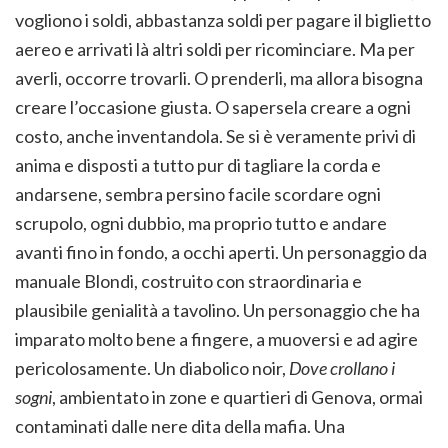
vogliono i soldi, abbastanza soldi per pagare il biglietto
aereo e arrivati là altri soldi per ricominciare. Ma per
averli, occorre trovarli. O prenderli, ma allora bisogna
creare l’occasione giusta. O sapersela creare a ogni
costo, anche inventandola. Se si è veramente privi di
anima e disposti a tutto pur di tagliare la corda e
andarsene, sembra persino facile scordare ogni
scrupolo, ogni dubbio, ma proprio tutto e andare
avanti fino in fondo, a occhi aperti. Un personaggio da
manuale Blondi, costruito con straordinaria e
plausibile genialità a tavolino. Un personaggio che ha
imparato molto bene a fingere, a muoversi e ad agire
pericolosamente. Un diabolico noir,
Dove crollano i
sogni
, ambientato in zone e quartieri di Genova, ormai
contaminati dalle nere dita della mafia. Una