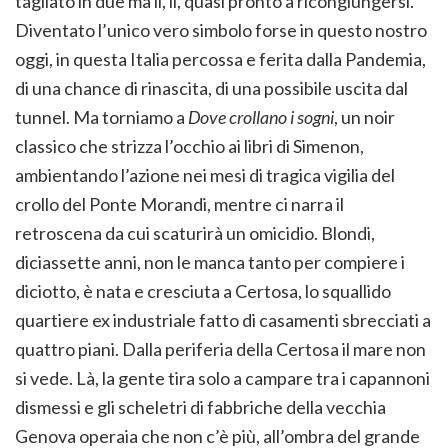
tagliato in due ma li, lì, quasi pronto a ricongiungersi.
Diventato l’unico vero simbolo forse in questo nostro
oggi, in questa Italia percossa e ferita dalla Pandemia,
di una chance di rinascita, di una possibile uscita dal
tunnel. Ma torniamo a
Dove crollano i sogni
, un noir
classico che strizza l’occhio ai libri di Simenon,
ambientando l’azione nei mesi di tragica vigilia del
crollo del Ponte Morandi, mentre ci narra il
retroscena da cui scaturirà un omicidio. Blondi,
diciassette anni, non le manca tanto per compiere i
diciotto, è nata e cresciuta a Certosa, lo squallido
quartiere ex industriale fatto di casamenti sbrecciati a
quattro piani. Dalla periferia della Certosa il mare non
si vede. Là, la gente tira solo a campare tra i capannoni
dismessi e gli scheletri di fabbriche della vecchia
Genova operaia che non c’è più, all’ombra del grande