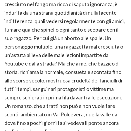
cresciuto nel fango ma ricca di saputa ignoranza, è
indurita da una strana quotidianità di nullafacente
indifferenza, quali vedersi regolarmente con gli amici,
fumare qualche spinello ogni tanto e scopare con il
suo ragazzo. Per cui già un aborto alle spalle. Un
personaggio multiplo, una ragazzetta mal cresciuta o
un’astuta allieva delle male lezioni impartite da
Youtube e dalla strada? Ma che a me, che bazzico di
storia, richiama la normale, consueta e scontata fino
allo scorso secolo, mostruosa crudeltà dei fanciulli di
tutti i tempi, sanguinari protagonisti o vittime ma
sempre schierati in prima fila davanti alle esecuzioni.
Un romanzo, che a tratti non può e non vuole fare
sconti, ambientato in Val Polcevera, quella valle da
dove fino a pochi giorni fa si vedeva il ponte ancora