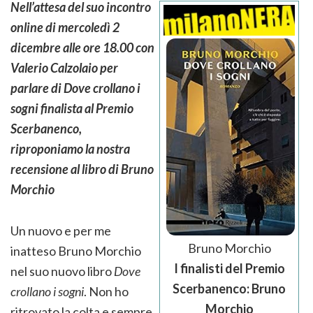
Nell’attesa del suo incontro
online di mercoledì 2
dicembre alle ore 18.00 con
Valerio Calzolaio per
parlare di Dove crollano i
sogni finalista al Premio
Scerbanenco,
riproponiamo la nostra
recensione al libro di Bruno
Morchio
Un nuovo e per me
Bruno Morchio
inatteso Bruno Morchio
I finalisti del Premio
nel suo nuovo libro
Dove
Scerbanenco: Bruno
crollano i sogni
. Non ho
Morchio
ritrovato la colta e sempre