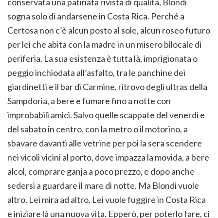
conservata una patinata rivista di qualità, Blondi
sogna solo di andarsene in Costa Rica. Perché a
Certosa non c’è alcun posto al sole, alcun roseo futuro
per lei che abita con la madre in un misero bilocale di
periferia. La sua esistenza è tutta là, imprigionata o
peggio inchiodata all’asfalto, tra le panchine dei
giardinetti e il bar di Carmine, ritrovo degli ultras della
Sampdoria, a bere e fumare fino a notte con
improbabili amici. Salvo quelle scappate del venerdì e
del sabato in centro, con la metro o il motorino, a
sbavare davanti alle vetrine per poi la sera scendere
nei vicoli vicini al porto, dove impazza la movida, a bere
alcol, comprare ganja a poco prezzo, e dopo anche
sedersi a guardare il mare di notte. Ma Blondi vuole
altro. Lei mira ad altro. Lei vuole fuggire in Costa Rica
e iniziare là una nuova vita. Epperò, per poterlo fare, ci