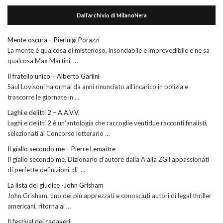
Dall’archivio di MilanoNera
Mente oscura – Pierluigi Porazzi
La mente è qualcosa di misterioso, insondabile e imprevedibile e ne sa
qualcosa Max Martini, …
Il fratello unico ‒ Alberto Garlini
Saul Lovisoni ha ormai da anni rinunciato all’incarico in polizia e
trascorre le giornate in …
Laghi e delitti 2 – A.A.V.V.
Laghi e delitti 2 è un’antologia che raccoglie ventidue racconti finalisti,
selezionati al Concorso letterario …
Il giallo secondo me – Pierre Lemaitre
Il giallo secondo me. Dizionario d’autore dalla A alla ZGli appassionati
di perfette definizioni, di …
La lista del giudice -John Grisham
John Grisham, uno dei più apprezzati e conosciuti autori di legal thriller
americani, ritorna ai …
Il festival dei cadaveri