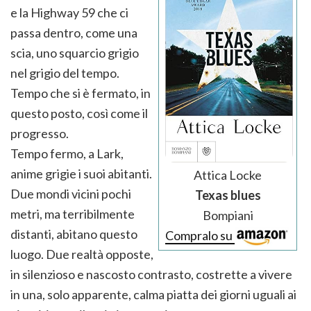
e la Highway 59 che ci
passa dentro, come una
scia, uno squarcio grigio
nel grigio del tempo.
Tempo che si è fermato, in
questo posto, così come il
progresso.
Tempo fermo, a Lark,
anime grigie i suoi abitanti.
Attica Locke
Due mondi vicini pochi
Texas blues
metri, ma terribilmente
Bompiani
distanti, abitano questo
Compralo su
luogo. Due realtà opposte,
in silenzioso e nascosto contrasto, costrette a vivere
in una, solo apparente, calma piatta dei giorni uguali ai