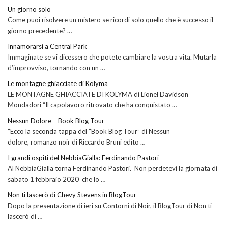
Un giorno solo
Come puoi risolvere un mistero se ricordi solo quello che è successo il
giorno precedente? …
Innamorarsi a Central Park
Immaginate se vi dicessero che potete cambiare la vostra vita. Mutarla
d’improvviso, tornando con un …
Le montagne ghiacciate di Kolyma
LE MONTAGNE GHIACCIATE DI KOLYMA di Lionel Davidson
Mondadori “Il capolavoro ritrovato che ha conquistato …
Nessun Dolore – Book Blog Tour
“Ecco la seconda tappa del “Book Blog Tour” di Nessun
dolore, romanzo noir di Riccardo Bruni edito …
I grandi ospiti del NebbiaGialla: Ferdinando Pastori
Al NebbiaGialla torna Ferdinando Pastori. Non perdetevi la giornata di
sabato 1 febbraio 2020 che lo …
Non ti lascerò di Chevy Stevens in BlogTour
Dopo la presentazione di ieri su Contorni di Noir, il BlogTour di Non ti
lascerò di …