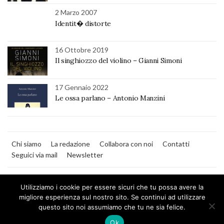
2 Marzo 2007
Identit� distorte
16 Ottobre 2019
Il singhiozzo del violino – Gianni Simoni
17 Gennaio 2022
Le ossa parlano – Antonio Manzini
Chi siamo
La redazione
Collabora con noi
Contatti
Seguici via mail
Newsletter
Utilizziamo i cookie per essere sicuri che tu possa avere la
migliore esperienza sul nostro sito. Se continui ad utilizzare
questo sito noi assumiamo che tu ne sia felice.
MilanoNera
Ok