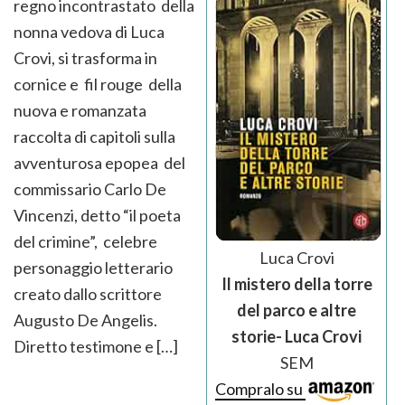
regno incontrastato della
nonna vedova di Luca
Crovi, si trasforma in
cornice e fil rouge della
nuova e romanzata
raccolta di capitoli sulla
avventurosa epopea del
commissario Carlo De
Vincenzi, detto “il poeta
del crimine”, celebre
Luca Crovi
personaggio letterario
Il mistero della torre
creato dallo scrittore
del parco e altre
Augusto De Angelis.
storie- Luca Crovi
Diretto testimone e […]
SEM
Compralo su