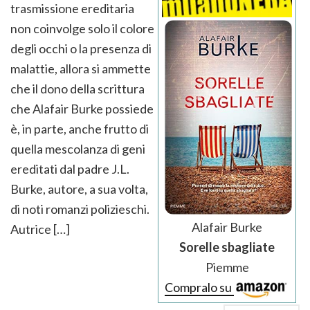
trasmissione ereditaria
non coinvolge solo il colore
degli occhi o la presenza di
malattie, allora si ammette
che il dono della scrittura
che Alafair Burke possiede
è, in parte, anche frutto di
quella mescolanza di geni
ereditati dal padre J.L.
Burke, autore, a sua volta,
di noti romanzi polizieschi.
Alafair Burke
Autrice […]
Sorelle sbagliate
Piemme
Compralo su