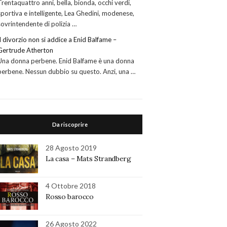
Trentaquattro anni, bella, bionda, occhi verdi,
sportiva e intelligente, Lea Ghedini, modenese,
sovrintendente di polizia …
Il divorzio non si addice a Enid Balfame –
Gertrude Atherton
Una donna perbene. Enid Balfame è una donna
perbene. Nessun dubbio su questo. Anzi, una …
Da riscoprire
28 Agosto 2019
La casa – Mats Strandberg
4 Ottobre 2018
Rosso barocco
26 Agosto 2022