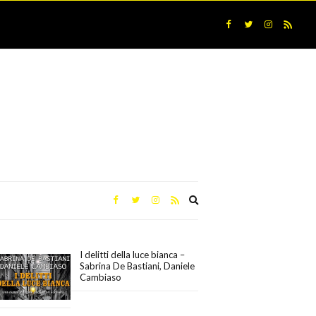
Expand
search
form
I delitti della luce bianca –
Sabrina De Bastiani, Daniele
Cambiaso