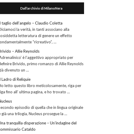
Dall’archivio di MilanoNera
Il taglio dell’angelo – Claudio Coletta
Diciamoci la verità, in tanti associano alla
cosiddetta letteratura di genere un effetto
fondamentalmente “ricreativo”, …
Brivido – Allie Reynolds
‘Adrenalinico’ è l’aggettivo appropriato per
definire Brivido, primo romanzo di Allie Reynolds
già divenuto un …
Il Ladro di Reliquie
Ho letto questo libro meticolosamente, riga per
riga fino all’ ultima pagina, e ho trovato …
Nucleus
Secondo episodio di quella che in lingua originale
è già una trilogia, Nucleus prosegue la …
Una tranquilla disperazione – Un’indagine del
commissario Cataldo