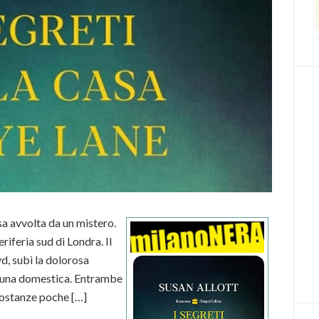
a avvolta da un mistero.
riferia sud di Londra. Il
d, subì la dolorosa
di una domestica. Entrambe
costanze poche […]