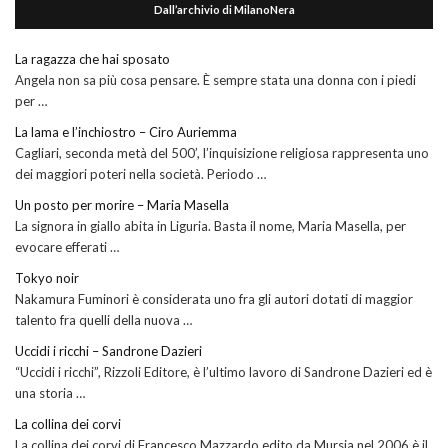
Dall’archivio di MilanoNera
La ragazza che hai sposato
Angela non sa più cosa pensare. È sempre stata una donna con i piedi
per …
La lama e l’inchiostro – Ciro Auriemma
Cagliari, seconda metà del 500’, l’inquisizione religiosa rappresenta uno
dei maggiori poteri nella società. Periodo …
Un posto per morire – Maria Masella
La signora in giallo abita in Liguria. Basta il nome, Maria Masella, per
evocare efferati …
Tokyo noir
Nakamura Fuminori è considerata uno fra gli autori dotati di maggior
talento fra quelli della nuova …
Uccidi i ricchi – Sandrone Dazieri
“Uccidi i ricchi”, Rizzoli Editore, è l’ultimo lavoro di Sandrone Dazieri ed è
una storia …
La collina dei corvi
La collina dei corvi di Francesco Mazzardo edito da Mursia nel 2006 è il