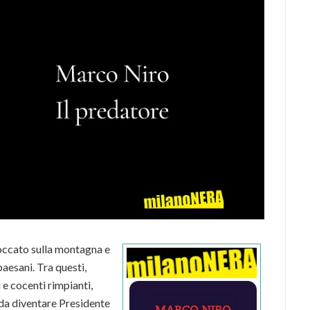
roccato sulla montagna e
paesani. Tra questi,
 e cocenti rimpianti,
da diventare Presidente