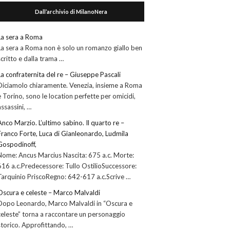
Dall’archivio di MilanoNera
La sera a Roma
La sera a Roma non è solo un romanzo giallo ben
scritto e dalla trama …
La confraternita del re – Giuseppe Pascali
Diciamolo chiaramente. Venezia, insieme a Roma
e Torino, sono le location perfette per omicidi,
assassini, …
Anco Marzio. L’ultimo sabino. Il quarto re –
Franco Forte, Luca di Gianleonardo, Ludmila
Gospodinoff,
Nome: Ancus Marcius Nascita: 675 a.c. Morte:
616 a.c.Predecessore: Tullo OstilioSuccessore:
Tarquinio PriscoRegno: 642-617 a.c.Scrive …
Oscura e celeste – Marco Malvaldi
Dopo Leonardo, Marco Malvaldi in “Oscura e
celeste” torna a raccontare un personaggio
storico. Approfittando, …