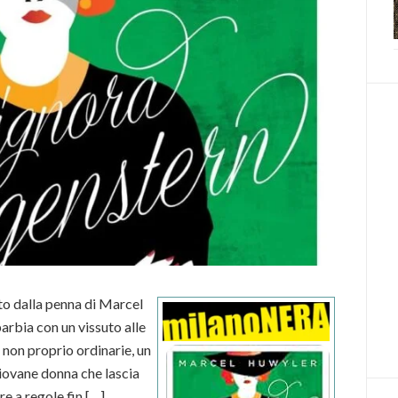
to dalla penna di Marcel
arbia con un vissuto alle
 non proprio ordinarie, un
iovane donna che lascia
re a regole fin […]