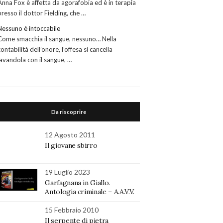
Anna Fox è affetta da agorafobia ed è in terapia
presso il dottor Fielding, che …
Nessuno è intoccabile
Come smacchia il sangue, nessuno… Nella
contabilità dell’onore, l’offesa si cancella
lavandola con il sangue, …
Da riscoprire
12 Agosto 2011
Il giovane sbirro
19 Luglio 2023
Garfagnana in Giallo.
Antologia criminale – A.A.V.V.
15 Febbraio 2010
Il serpente di pietra