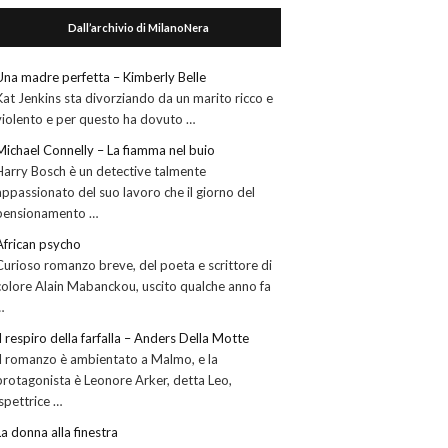
Dall’archivio di MilanoNera
Una madre perfetta – Kimberly Belle
Kat Jenkins sta divorziando da un marito ricco e
violento e per questo ha dovuto …
Michael Connelly – La fiamma nel buio
Harry Bosch è un detective talmente
appassionato del suo lavoro che il giorno del
pensionamento …
African psycho
Curioso romanzo breve, del poeta e scrittore di
colore Alain Mabanckou, uscito qualche anno fa
…
Il respiro della farfalla – Anders Della Motte
Il romanzo è ambientato a Malmo, e la
protagonista è Leonore Arker, detta Leo,
ispettrice …
La donna alla finestra