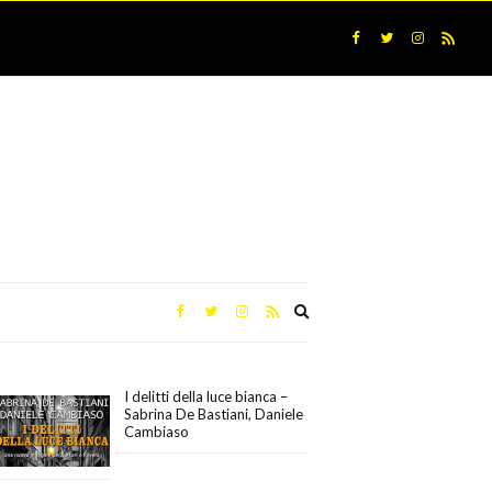
Expand
search
form
I delitti della luce bianca –
Sabrina De Bastiani, Daniele
Cambiaso