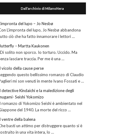
Dall’archivio di MilanoNera
L’impronta del lupo – Jo Nesbø
Con L’impronta del lupo, Jo Nesbø abbandona
tutto ciò che ha fatto innamorare i lettori …
Butterfly – Martta Kaukonen
“Di solito non sporco. Io torturo. Uccido. Ma
senza lasciare traccia. Per me è una …
Il vicolo della cause perse
Leggendo questo bellissimo romanzo di Claudio
Paglieri mi son venuti in mente Ivano Fossati e …
Il detective Kindaichi e la maledizione degli
Inugami- Seishi Yokomizo
Il romanzo di Yokomizo Seishi è ambientato nel
Giappone del 1940. La morte del ricco …
Il ventre della balena
Che basti un attimo per distruggere quanto si è
costruito in una vita intera, lo …