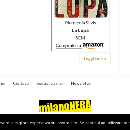
Piernicola Silvis
La Lupa
SEM
Compralo su
Leggi tutto
noi
Contatti
Seguici via mail
Newsletter
MilanoNera
avere la migliore esperienza sul nostro sito. Se continui ad utilizzare qu