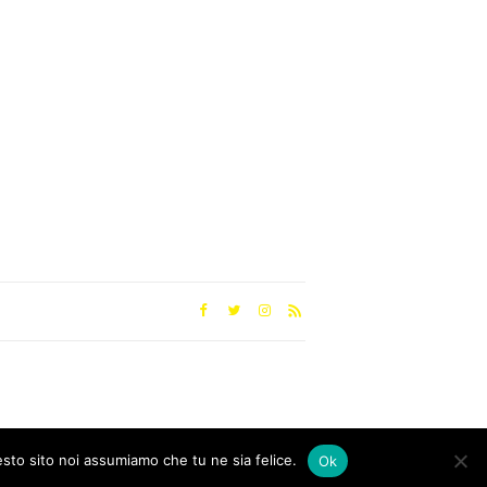
esto sito noi assumiamo che tu ne sia felice.
Ok