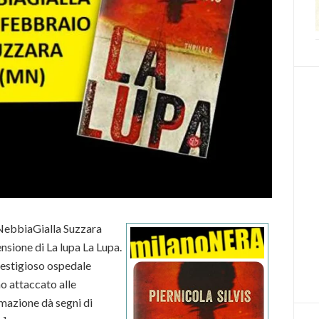
l NebbiaGialla Suzzara
nsione di La lupa La Lupa.
prestigioso ospedale
o attaccato alle
imazione dà segni di