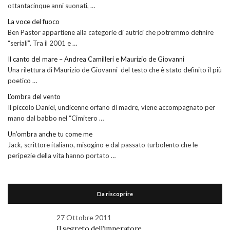
ottantacinque anni suonati, …
La voce del fuoco
Ben Pastor appartiene alla categorie di autrici che potremmo definire
“seriali”. Tra il 2001 e …
Il canto del mare – Andrea Camilleri e Maurizio de Giovanni
Una rilettura di Maurizio de Giovanni del testo che è stato definito il più
poetico …
L’ombra del vento
Il piccolo Daniel, undicenne orfano di madre, viene accompagnato per
mano dal babbo nel “Cimitero …
Un’ombra anche tu come me
Jack, scrittore italiano, misogino e dal passato turbolento che le
peripezie della vita hanno portato …
Da riscoprire
27 Ottobre 2011
Il segreto dell’imperatore