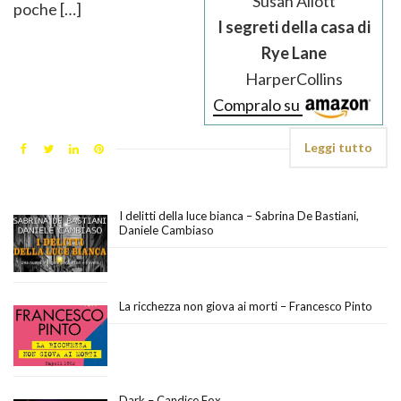
Susan Allott
poche […]
I segreti della casa di
Rye Lane
HarperCollins
Compralo su
Leggi tutto
I delitti della luce bianca – Sabrina De Bastiani,
Daniele Cambiaso
La ricchezza non giova ai morti – Francesco Pinto
Dark – Candice Fox