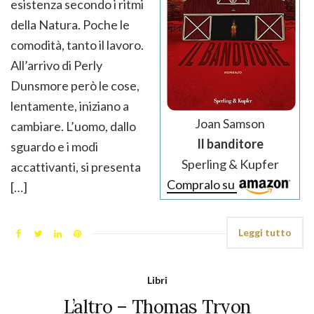
esistenza secondo i ritmi
della Natura. Poche le
comodità, tanto il lavoro.
All’arrivo di Perly
Dunsmore però le cose,
lentamente, iniziano a
Joan Samson
cambiare. L’uomo, dallo
Il banditore
sguardo e i modi
Sperling & Kupfer
accattivanti, si presenta
Compralo su
[…]
Leggi tutto
Libri
L’altro – Thomas Tryon