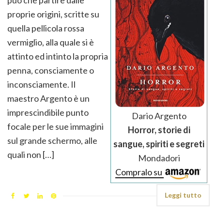
può che partire dalle
proprie origini, scritte su
quella pellicola rossa
vermiglio, alla quale si è
attinto ed intinto la propria
penna, consciamente o
inconsciamente. Il
maestro Argento è un
imprescindibile punto
Dario Argento
focale per le sue immagini
Horror, storie di
sul grande schermo, alle
sangue, spiriti e segreti
quali non […]
Mondadori
Compralo su
Leggi tutto