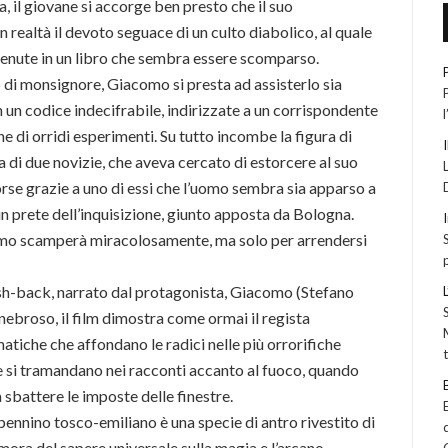
 il giovane si accorge ben presto che il suo
 realtà il devoto seguace di un culto diabolico, al quale
ntenute in un libro che sembra essere scomparso.
 di monsignore, Giacomo si presta ad assisterlo sia
n un codice indecifrabile, indirizzate a un corrispondente
 di orridi esperimenti. Su tutto incombe la figura di
 di due novizie, che aveva cercato di estorcere al suo
forse grazie a uno di essi che l’uomo sembra sia apparso a
n prete dell’inquisizione, giunto apposta da Bologna.
acomo scamperà miracolosamente, ma solo per arrendersi
lash-back, narrato dal protagonista, Giacomo (Stefano
enebroso, il film dimostra come ormai il regista
tiche che affondano le radici nelle più orrorifiche
he si tramandano nei racconti accanto al fuoco, quando
 sbattere le imposte delle finestre.
ppennino tosco-emiliano è una specie di antro rivestito di
dimora del sapere universale sulla magia e l’arcano,