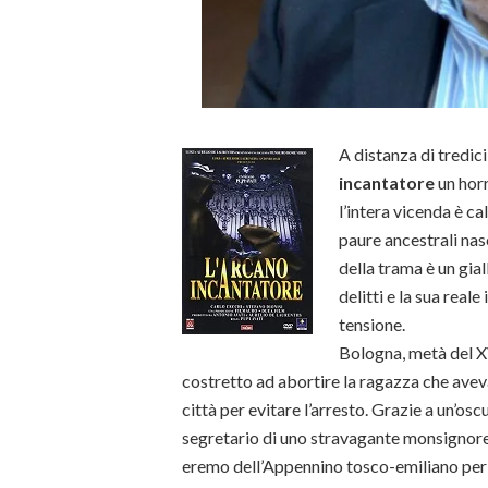
A distanza di tredic
incantatore
un horr
l’intera vicenda è ca
paure ancestrali nas
della trama è un gia
delitti e la sua real
tensione.
Bologna, metà del XV
costretto ad abortire la ragazza che aveva
città per evitare l’arresto. Grazie a un’osc
segretario di uno stravagante monsignore, 
eremo dell’Appennino tosco-emiliano per l