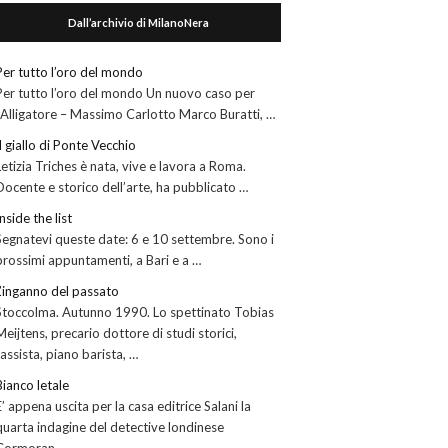
Dall’archivio di MilanoNera
Per tutto l’oro del mondo
Per tutto l’oro del mondo Un nuovo caso per
l’Alligatore – Massimo Carlotto Marco Buratti, …
Il giallo di Ponte Vecchio
Letizia Triches è nata, vive e lavora a Roma.
Docente e storico dell’arte, ha pubblicato …
Inside the list
Segnatevi queste date: 6 e 10 settembre. Sono i
prossimi appuntamenti, a Bari e a …
L’inganno del passato
Stoccolma. Autunno 1990. Lo spettinato Tobias
Meijtens, precario dottore di studi storici,
tassista, piano barista, …
Bianco letale
E’ appena uscita per la casa editrice Salani la
quarta indagine del detective londinese