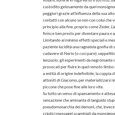
custodito gelosamente da quel monsignor
peggiori grazie all’influenza della sua alt
contatti con alcuno se non con colui che v
principio alla fine, proprio come Zeder, L
finisce ben presto per diventare paura e a
Limitando al minimo effetti speciali e me
paziente lucidità una ragnatela gonfia di 
cadavere di Nerio (o così pare), seppellit
lenzuolo; gli esperimenti da negromante di
provocati per fluire in quel remoto limbo d
a entità di origine indefinibile; la coppi
attoniti di Giacomo, per materializzarsi in
piccone che pose fine alle loro vite.
Su tutto un senso di spaesamento e attesa 
sensazione che ammanta di languido stupor
pseudomonarchia dei demoni, che, invece di
criptici messaggi scambiati da monsignor