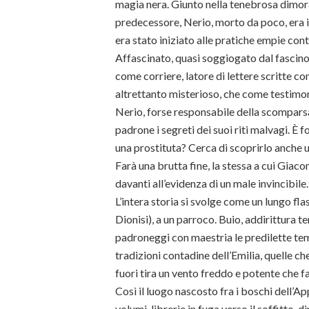
magia nera. Giunto nella tenebrosa dimora,
predecessore, Nerio, morto da poco, era in
era stato iniziato alle pratiche empie co
Affascinato, quasi soggiogato dal fascino
come corriere, latore di lettere scritte co
altrettanto misterioso, che come testimone
Nerio, forse responsabile della scomparsa
padrone i segreti dei suoi riti malvagi. È 
una prostituta? Cerca di scoprirlo anche u
Farà una brutta fine, la stessa a cui Gi
davanti all’evidenza di un male invincibile.
L’intera storia si svolge come un lungo f
Dionisi), a un parroco. Buio, addirittura t
padroneggi con maestria le predilette tema
tradizioni contadine dell’Emilia, quelle c
fuori tira un vento freddo e potente che fa
Così il luogo nascosto fra i boschi dell’A
volumi, librerie in fuga verso il soffitto, 