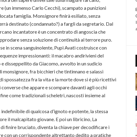
e (un immenso Carlo Cecchi), scampato a punizioni
olocata famiglia. Monsignore finirà esiliato, senza
errà destinato (condannato?) a fargli da segretario. Dal
’arcano incantatore è un concentrato di angoscia che
pprodare senza soluzione di continuità al terrore puro.
sse in scena sanguinolente, Pupi Avati costruisce con
sequenze impressionanti: il macabro andirivieni del
o e disseppellito da Giacomo, avvolto in un sudicio
 monsignore, fra bicchieri che tintinnano e salassi
i spossatezza fra la vita e la morte dove si è più ricettivi
a di converse che appare e scompare davanti agli occhi
fine come tradizionali scheletri, nascosti insieme al
indefinibile di qualcosa d’ignoto e potente, la stessa
e il malcapitato giovane. E poi un libricino, La
 finire bruciato, diventa la chiave per decodificare i
e con un corrispondente altrettanto dedito a pratiche