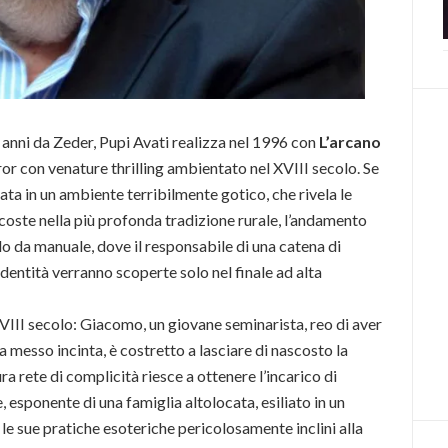
i anni da Zeder, Pupi Avati realizza nel 1996 con
L’arcano
or con venature thrilling ambientato nel XVIII secolo. Se
lata in un ambiente terribilmente gotico, che rivela le
coste nella più profonda tradizione rurale, l’andamento
llo da manuale, dove il responsabile di una catena di
e identità verranno scoperte solo nel finale ad alta
III secolo: Giacomo, un giovane seminarista, reo di aver
 messo incinta, è costretto a lasciare di nascosto la
ura rete di complicità riesce a ottenere l’incarico di
esponente di una famiglia altolocata, esiliato in un
e sue pratiche esoteriche pericolosamente inclini alla