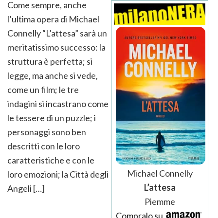
Come sempre, anche
l’ultima opera di Michael
Connelly “L’attesa” sarà un
meritatissimo successo: la
struttura è perfetta; si
legge, ma anche si vede,
come un film; le tre
indagini si incastrano come
le tessere di un puzzle; i
personaggi sono ben
descritti con le loro
caratteristiche e con le
Michael Connelly
loro emozioni; la Città degli
L’attesa
Angeli […]
Piemme
Compralo su