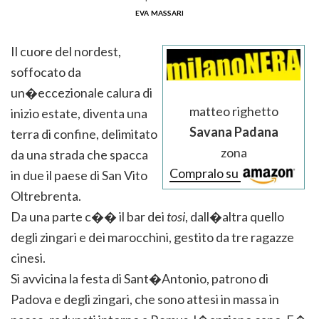
eva massari
Il cuore del nordest,
soffocato da
un�eccezionale calura di
matteo righetto
inizio estate, diventa una
Savana Padana
terra di confine, delimitato
zona
da una strada che spacca
Compralo su
in due il paese di San Vito
Oltrebrenta.
Da una parte c�� il bar dei
tosi
, dall�altra quello
degli zingari e dei marocchini, gestito da tre ragazze
cinesi.
Si avvicina la festa di Sant�Antonio, patrono di
Padova e degli zingari, che sono attesi in massa in