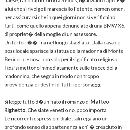
paese, radunati intorno a Remus, l�anziano capo. E�
a lui che si rivolge il maresciallo Fetente, nomen omen,
per assicurarsi che in quei giorni non si verifichino
furti, come quello appena denunciato di una BMW X6,
di propriet� della moglie di un assessore.
Un furto c��, ma nel luogo sbagliato. Dalla casa del
boss locale sparisce la statua della madonna di Monte
Berico, preziosa non solo per il significato religioso.
I
tosi
si mettono immediatamente sulle tracce della
madonnina, che segna in modo non troppo
provvidenziale i destini di tutti i personaggi.
Si legge tutto d�un fiato il romanzo di
Matteo
Righetto
. Che siate veneti o no, poco importa.
Le ricorrenti espressioni dialettali regalano un
profondo senso di appartenenza a chi � cresciuto in