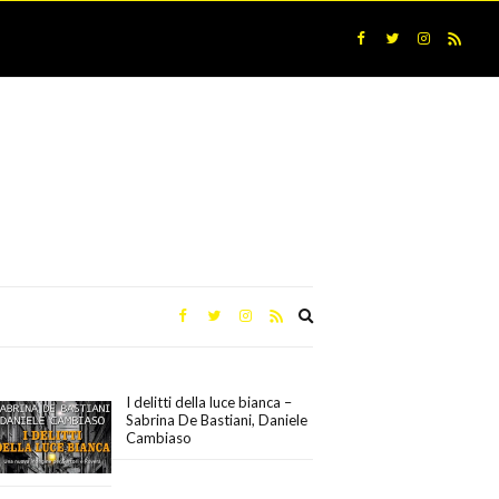
Expand
search
form
I delitti della luce bianca –
Sabrina De Bastiani, Daniele
Cambiaso