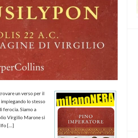
rovare un verso per il
o impiegando lo stesso
di ferocia. Siamo a
lio Virgilio Marone si
lfo […]