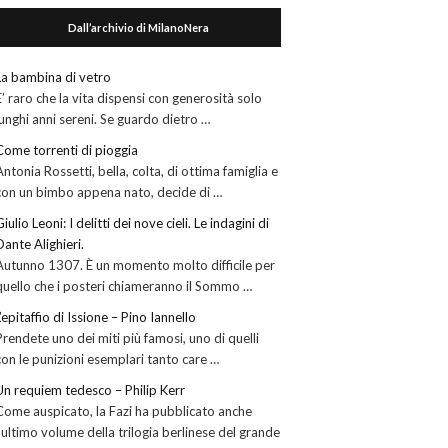
Dall’archivio di MilanoNera
La bambina di vetro
E’ raro che la vita dispensi con generosità solo
lunghi anni sereni. Se guardo dietro …
Come torrenti di pioggia
Antonia Rossetti, bella, colta, di ottima famiglia e
con un bimbo appena nato, decide di …
Giulio Leoni: I delitti dei nove cieli. Le indagini di
Dante Alighieri.
Autunno 1307. È un momento molto difficile per
quello che i posteri chiameranno il Sommo …
L’epitaffio di Issione – Pino Iannello
Prendete uno dei miti più famosi, uno di quelli
con le punizioni esemplari tanto care …
Un requiem tedesco – Philip Kerr
Come auspicato, la Fazi ha pubblicato anche
l’ultimo volume della trilogia berlinese del grande