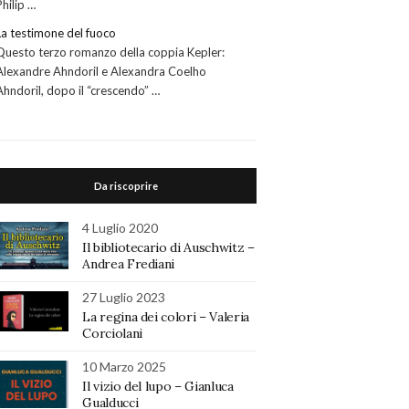
Philip …
La testimone del fuoco
Questo terzo romanzo della coppia Kepler:
Alexandre Ahndoril e Alexandra Coelho
Ahndoril, dopo il “crescendo” …
Da riscoprire
4 Luglio 2020
Il bibliotecario di Auschwitz –
Andrea Frediani
27 Luglio 2023
La regina dei colori – Valeria
Corciolani
10 Marzo 2025
Il vizio del lupo – Gianluca
Gualducci