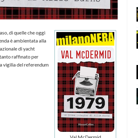
aso, di quelle che oggi
cenda è ambientata alla
nazionale di yacht
anto raffinato per
la vigilia del referendum
Val McDermid