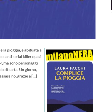
 la pioggia, è abituata a
cianti serial killer quasi
itor, ma sono personaggi
o di carta. Un giorno,
assassino, grazie a […]