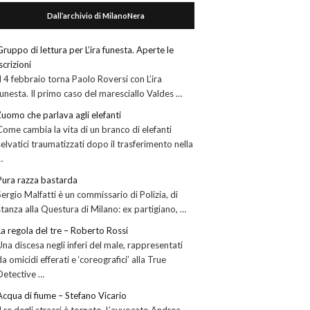
Dall’archivio di MilanoNera
Gruppo di lettura per L’ira funesta. Aperte le
iscrizioni
Il 4 febbraio torna Paolo Roversi con L’ira
funesta. Il primo caso del maresciallo Valdes …
L’uomo che parlava agli elefanti
Come cambia la vita di un branco di elefanti
selvatici traumatizzati dopo il trasferimento nella
…
Pura razza bastarda
Sergio Malfatti è un commissario di Polizia, di
stanza alla Questura di Milano: ex partigiano, …
La regola del tre – Roberto Rossi
Una discesa negli inferi del male, rappresentati
da omicidi efferati e ‘coreografici’ alla True
Detective …
Acqua di fiume – Stefano Vicario