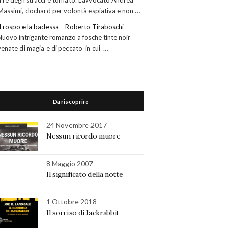
Il re degli stracci è tornato. L’avvocato Andrea
Massimi, clochard per volontà espiativa e non …
Il rospo e la badessa – Roberto Tiraboschi
Nuovo intrigante romanzo a fosche tinte noir
venate di magia e di peccato in cui …
Da riscoprire
24 Novembre 2017
Nessun ricordo muore
8 Maggio 2007
Il significato della notte
1 Ottobre 2018
Il sorriso di Jackrabbit