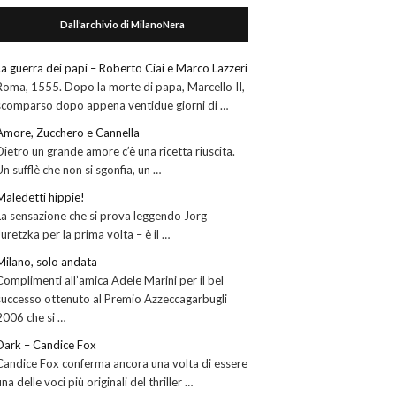
Dall’archivio di MilanoNera
La guerra dei papi – Roberto Ciai e Marco Lazzeri
Roma, 1555. Dopo la morte di papa, Marcello II,
scomparso dopo appena ventidue giorni di …
Amore, Zucchero e Cannella
Dietro un grande amore c’è una ricetta riuscita.
Un sufflè che non si sgonfia, un …
Maledetti hippie!
La sensazione che si prova leggendo Jorg
Juretzka per la prima volta – è il …
Milano, solo andata
Complimenti all’amica Adele Marini per il bel
successo ottenuto al Premio Azzeccagarbugli
2006 che si …
Dark – Candice Fox
Candice Fox conferma ancora una volta di essere
una delle voci più originali del thriller …