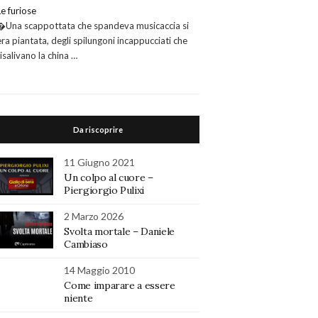
Le furiose
�Una scappottata che spandeva musicaccia si
era piantata, degli spilungoni incappucciati che
risalivano la china …
Da riscoprire
11 Giugno 2021
Un colpo al cuore –
Piergiorgio Pulixi
2 Marzo 2026
Svolta mortale – Daniele
Cambiaso
14 Maggio 2010
Come imparare a essere
niente