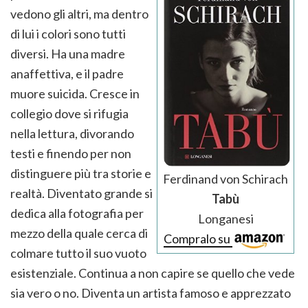
vedono gli altri, ma dentro
di lui i colori sono tutti
diversi. Ha una madre
anaffettiva, e il padre
muore suicida. Cresce in
collegio dove si rifugia
nella lettura, divorando
testi e finendo per non
distinguere più tra storie e
Ferdinand von Schirach
realtà. Diventato grande si
Tabù
dedica alla fotografia per
Longanesi
mezzo della quale cerca di
Compralo su
colmare tutto il suo vuoto
esistenziale. Continua a non capire se quello che vede
sia vero o no. Diventa un artista famoso e apprezzato