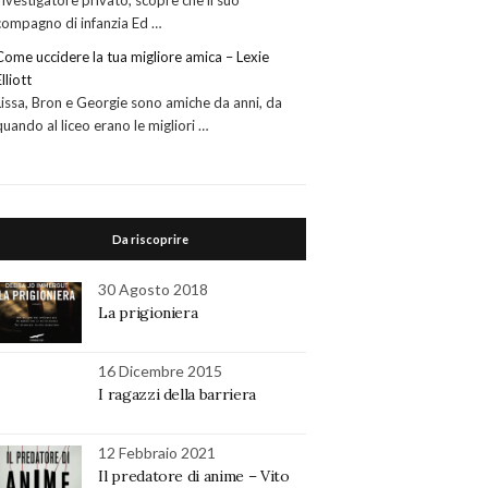
investigatore privato, scopre che il suo
compagno di infanzia Ed …
Come uccidere la tua migliore amica – Lexie
Elliott
Lissa, Bron e Georgie sono amiche da anni, da
quando al liceo erano le migliori …
Da riscoprire
30 Agosto 2018
La prigioniera
16 Dicembre 2015
I ragazzi della barriera
12 Febbraio 2021
Il predatore di anime – Vito