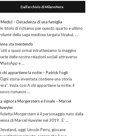
Dall’archivio di MilanoNera
I Medici – Decadenza di una famiglia
Un titolo di richiamo per questo quarto e ultimo
volume della saga medicea targata Strukul, …
Anna sta mentendo
Tutti o quasi ormai intratteniamo la maggior
parte delle nostre relazioni sociali attraverso
WhatsApp e …
A chi appartiene la notte – Patrick Fogli
“Ogni storia inventata contiene una storia
vera”. Inizia così A chi appartiene la notte, il
nuovo romanzo …
La signora Morgerstern e il male – Marcel
Huwyler
Violetta Morgerstern è il personaggio nato dalla
penna di Marcel Huwyler nel 2019 . E’ …
Cleveland, oggi. Lincoln Perry, giovane