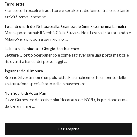
Ferro sette
Francesco Troccoli è traduttore e speaker radiofonico, tra le sue tante
attività scrive, anche se …
I grandi ospiti del NebbiaGialla: Giampaolo Simi – Come una famiglia
Manca poco ormai: Il NebbiaGialla Suzzara Noir Festival sta tornando e
MilanoNera proporrà ogni giorno …
La luna sulla pineta – Giorgio Scerbanenco
Leggere Giorgio Scerbanenco è come attraversare una porta magica e
ritrovarsi a fianco dei personaggi …
Ingannando si impara
Brenno Silvestri non è un poliziotto. E’ semplicemente un perito delle
assicurazione specializzato nello smascherare …
Non fidarti di Peter Pan
Dave Gurney, ex detective pluridecorato del NYPD, in pensione ormai
da tre anni, si è …
Da riscoprire