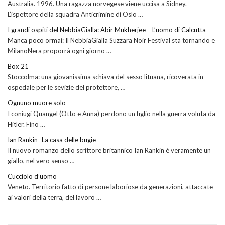
Australia. 1996. Una ragazza norvegese viene uccisa a Sidney.
L’ispettore della squadra Anticrimine di Oslo …
I grandi ospiti del NebbiaGialla: Abir Mukherjee – L’uomo di Calcutta
Manca poco ormai: Il NebbiaGialla Suzzara Noir Festival sta tornando e
MilanoNera proporrà ogni giorno …
Box 21
Stoccolma: una giovanissima schiava del sesso lituana, ricoverata in
ospedale per le sevizie del protettore, …
Ognuno muore solo
I coniugi Quangel (Otto e Anna) perdono un figlio nella guerra voluta da
Hitler. Fino …
Ian Rankin- La casa delle bugie
Il nuovo romanzo dello scrittore britannico Ian Rankin è veramente un
giallo, nel vero senso …
Cucciolo d’uomo
Veneto. Territorio fatto di persone laboriose da generazioni, attaccate
ai valori della terra, del lavoro …