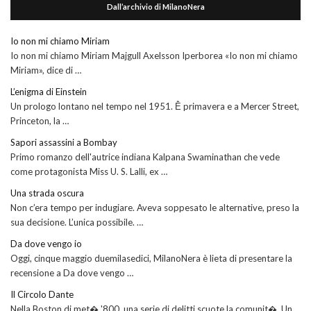
Dall’archivio di MilanoNera
Io non mi chiamo Miriam
Io non mi chiamo Miriam Majgull Axelsson Iperborea «Io non mi chiamo
Miriam», dice di …
L’enigma di Einstein
Un prologo lontano nel tempo nel 1951. Ḕ primavera e a Mercer Street,
Princeton, la …
Sapori assassini a Bombay
Primo romanzo dell'autrice indiana Kalpana Swaminathan che vede
come protagonista Miss U. S. Lalli, ex …
Una strada oscura
Non c’era tempo per indugiare. Aveva soppesato le alternative, preso la
sua decisione. L’unica possibile. …
Da dove vengo io
Oggi, cinque maggio duemilasedici, MilanoNera è lieta di presentare la
recensione a Da dove vengo …
Il Circolo Dante
Nella Boston di met� '800, una serie di delitti scuote la comunit�. Un