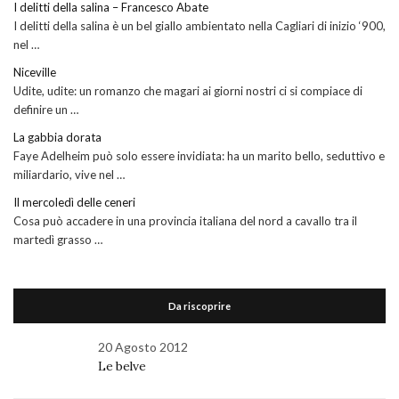
I delitti della salina – Francesco Abate
I delitti della salina è un bel giallo ambientato nella Cagliari di inizio ‘900,
nel …
Niceville
Udite, udite: un romanzo che magari ai giorni nostri ci si compiace di
definire un …
La gabbia dorata
Faye Adelheim può solo essere invidiata: ha un marito bello, seduttivo e
miliardario, vive nel …
Il mercoledì delle ceneri
Cosa può accadere in una provincia italiana del nord a cavallo tra il
martedì grasso …
Da riscoprire
20 Agosto 2012
Le belve