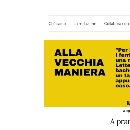
Chi siamo
La redazione
Collabora con 
app
A pra