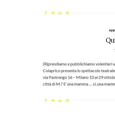
app
Qui
(Riprendiamo e pubblichiamo volentieri u
Colaprico presenta lo spettacolo teatrale 
via Pastrengo 16 – Milano 10 al 29 ottobr
città di M.? E’ una mamma … sì, una mamm