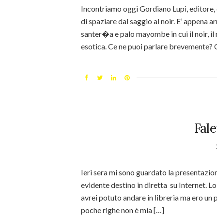
Incontriamo oggi Gordiano Lupi, editore, c
di spaziare dal saggio al noir. E’ appena a
santer�a e palo mayombe in cui il noir, il
esotica. Ce ne puoi parlare brevemente? Q
Fale
Ieri sera mi sono guardato la presentazion
evidente destino in diretta su Internet. 
avrei potuto andare in libreria ma ero un 
poche righe non è mia […]