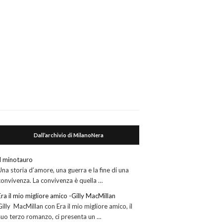
Dall’archivio di MilanoNera
Il minotauro
Una storia d’amore, una guerra e la fine di una
convivenza. La convivenza è quella …
Era il mio migliore amico -Gilly MacMillan
Gilly MacMillan con Era il mio migliore amico, il
suo terzo romanzo, ci presenta un …