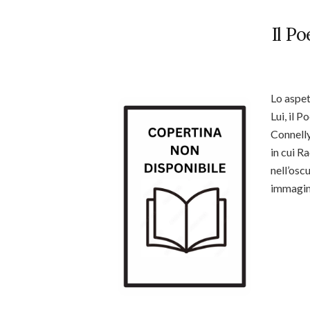
Il P
Lo aspe
Lui, il P
Connell
in cui R
nell’osc
immagin