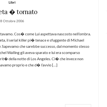
Libri
oeta � tornato
8 Ottobre 2006
ttavamo. Cos� come Lui aspettava nascosto nell’ombra.
oeta, il serial killer pi� tenace e sfuggente di Michael
y. Sapevamo che sarebbe successo, dal momento stesso
achel Walling gli aveva sparato e lui era scomparso
urit� della notte di Los Angeles. Ci� che invece non
avamo proprio e che d� l’avvio […]