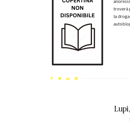
anoressi
troverà p
la droga
autobio
Lupi,