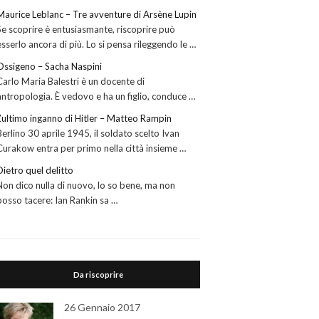
Maurice Leblanc – Tre avventure di Arsène Lupin
Se scoprire è entusiasmante, riscoprire può
esserlo ancora di più. Lo si pensa rileggendo le …
Ossigeno – Sacha Naspini
Carlo Maria Balestri è un docente di
antropologia. È vedovo e ha un figlio, conduce …
L’ultimo inganno di Hitler – Matteo Rampin
Berlino 30 aprile 1945, il soldato scelto Ivan
Curakow entra per primo nella città insieme …
Dietro quel delitto
Non dico nulla di nuovo, lo so bene, ma non
posso tacere: Ian Rankin sa …
Da riscoprire
26 Gennaio 2017