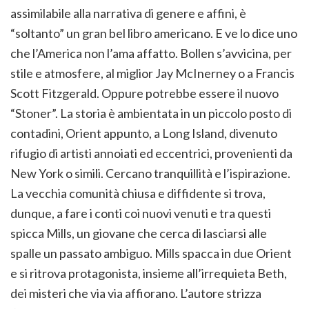
assimilabile alla narrativa di genere e affini, è
“soltanto” un gran bel libro americano. E ve lo dice uno
che l’America non l’ama affatto. Bollen s’avvicina, per
stile e atmosfere, al miglior Jay McInerney o a Francis
Scott Fitzgerald. Oppure potrebbe essere il nuovo
“Stoner”. La storia è ambientata in un piccolo posto di
contadini, Orient appunto, a Long Island, divenuto
rifugio di artisti annoiati ed eccentrici, provenienti da
New York o simili. Cercano tranquillità e l’ispirazione.
La vecchia comunità chiusa e diffidente si trova,
dunque, a fare i conti coi nuovi venuti e tra questi
spicca Mills, un giovane che cerca di lasciarsi alle
spalle un passato ambiguo. Mills spacca in due Orient
e si ritrova protagonista, insieme all’irrequieta Beth,
dei misteri che via via affiorano. L’autore strizza