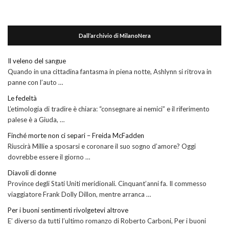
Dall’archivio di MilanoNera
Il veleno del sangue
Quando in una cittadina fantasma in piena notte, Ashlynn si ritrova in
panne con l’auto …
Le fedeltà
L’etimologia di tradire è chiara: “consegnare ai nemici” e il riferimento
palese è a Giuda, …
Finché morte non ci separi – Freida McFadden
Riuscirà Millie a sposarsi e coronare il suo sogno d’amore? Oggi
dovrebbe essere il giorno …
Diavoli di donne
Province degli Stati Uniti meridionali. Cinquant’anni fa. Il commesso
viaggiatore Frank Dolly Dillon, mentre arranca …
Per i buoni sentimenti rivolgetevi altrove
E’ diverso da tutti l’ultimo romanzo di Roberto Carboni, Per i buoni