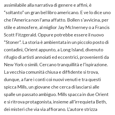
assimilabile alla narrativa di genere e affini, è
“soltanto” un gran bel libro americano. E ve lo dice uno
che l’America non l’ama affatto. Bollen s’avvicina, per
stile e atmosfere, al miglior Jay McInerney o a Francis
Scott Fitzgerald. Oppure potrebbe essere il nuovo
“Stoner”. La storia è ambientata in un piccolo posto di
contadini, Orient appunto, a Long Island, divenuto
rifugio di artisti annoiati ed eccentrici, provenienti da
New York o simili. Cercano tranquillità e l’ispirazione.
La vecchia comunità chiusa e diffidente si trova,
dunque, a fare i conti coi nuovi venuti e tra questi
spicca Mills, un giovane che cerca di lasciarsi alle
spalle un passato ambiguo. Mills spacca in due Orient
e si ritrova protagonista, insieme all’irrequieta Beth,
dei misteri che via via affiorano. L’autore strizza