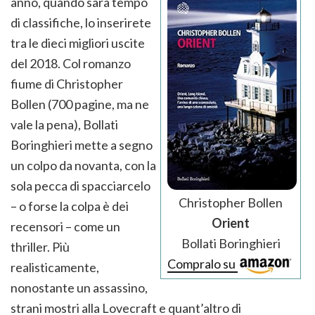
anno, quando sarà tempo
di classifiche, lo inserirete
tra le dieci migliori uscite
del 2018. Col romanzo
fiume di Christopher
Bollen (700 pagine, ma ne
vale la pena), Bollati
Boringhieri mette a segno
un colpo da novanta, con la
sola pecca di spacciarcelo
Christopher Bollen
– o forse la colpa è dei
Orient
recensori – come un
Bollati Boringhieri
thriller. Più
Compralo su
realisticamente,
nonostante un assassino,
strani mostri alla Lovecraft e quant’altro di