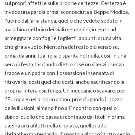
sui propri affetti e sulle proprie certezze. Certezza è
invece una parola ormai sconosciuta a Beppe Modica,
l’uomo dall’aria stanca, quello che vedete seduto in
macchina nel buio dei viali meneghini, intento ad
armeggiare con fogli e foglietti, appunti di una vita
che gira a vuoto. Niente ha del resto più senso se,
ormai da anni, tua figlia è sparita nel nulla, così, in una
sera di festa, lasciando dietro di sé un silenzio senza
tracce e un padre con l’ossessione insensata di
ritrovarla, costi quel che costi, anche sacrificando la
propria intera esistenza. Un meccanico scavare, per
l’Europa e nel proprio animo, prosciugando il pozzo
delle illusioni, almeno fino all’incontro con quello
sbirro, quello che passa di continuo dai titoli in prima
pagina ai trafiletti nella cronaca, quello rude,
sbrigativo ma testardo, disposto a giocarsi tutto per lo