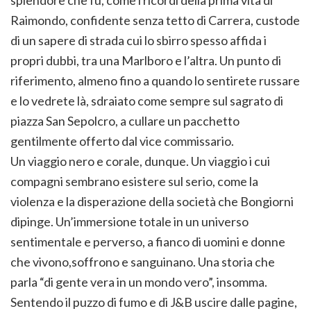
splendore che fu, come i ricordi della prima vita di
Raimondo, confidente senza tetto di Carrera, custode
di un sapere di strada cui lo sbirro spesso affida i
propri dubbi, tra una Marlboro e l’altra. Un punto di
riferimento, almeno fino a quando lo sentirete russare
e lo vedrete là, sdraiato come sempre sul sagrato di
piazza San Sepolcro, a cullare un pacchetto
gentilmente offerto dal vice commissario.
Un viaggio nero e corale, dunque. Un viaggio i cui
compagni sembrano esistere sul serio, come la
violenza e la disperazione della società che Bongiorni
dipinge. Un’immersione totale in un universo
sentimentale e perverso, a fianco di uomini e donne
che vivono,soffrono e sanguinano. Una storia che
parla “di gente vera in un mondo vero”, insomma.
Sentendo il puzzo di fumo e di J&B uscire dalle pagine,