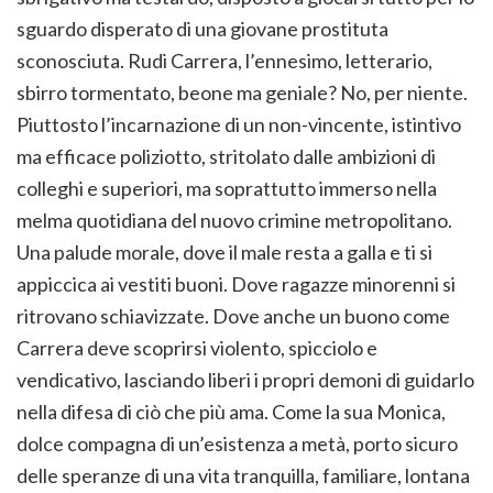
sguardo disperato di una giovane prostituta
sconosciuta. Rudi Carrera, l’ennesimo, letterario,
sbirro tormentato, beone ma geniale? No, per niente.
Piuttosto l’incarnazione di un non-vincente, istintivo
ma efficace poliziotto, stritolato dalle ambizioni di
colleghi e superiori, ma soprattutto immerso nella
melma quotidiana del nuovo crimine metropolitano.
Una palude morale, dove il male resta a galla e ti si
appiccica ai vestiti buoni. Dove ragazze minorenni si
ritrovano schiavizzate. Dove anche un buono come
Carrera deve scoprirsi violento, spicciolo e
vendicativo, lasciando liberi i propri demoni di guidarlo
nella difesa di ciò che più ama. Come la sua Monica,
dolce compagna di un’esistenza a metà, porto sicuro
delle speranze di una vita tranquilla, familiare, lontana