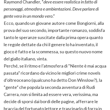
Raymond Chandler, “
d
eve essere realistica
in
fatto di
personaggi
,
atmosfera e ambientazioni
.
Deve parlare di
gente vera
in
un mondo vero
.”
Ecco, quando un giovane autore come Bongiorni, alla
prova del suo secondo, importante romanzo, soddisfa
tanto le speranze suscitate dalla prima opera quanto
le regole dettate da chi il genere lo ha inventato, il
gioco è fatto e la scommessa, su questo nuovo nome
del giallo italiano, vinta.
Perché, se il ritmo e l’atmosfera di “Niente è mai acqua
passata” ricordano da vicino le migliori crime novels
d’oltreoceano (qualcuno ha detto Don Winslow?), la
“gente” che popola la seconda avventura di Rudi
Carrera, non si limita ad essere vera, verissima, ma
decide di sporsi dai bordi delle pagine, afferrare le
braccia del fortunato lettore e trascinarlo di forza in