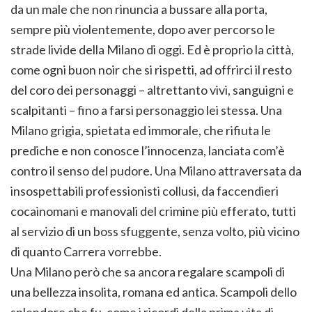
da un male che non rinuncia a bussare alla porta,
sempre più violentemente, dopo aver percorso le
strade livide della Milano di oggi. Ed è proprio la città,
come ogni buon noir che si rispetti, ad offrirci il resto
del coro dei personaggi – altrettanto vivi, sanguigni e
scalpitanti – fino a farsi personaggio lei stessa. Una
Milano grigia, spietata ed immorale, che rifiuta le
prediche e non conosce l’innocenza, lanciata com’è
contro il senso del pudore. Una Milano attraversata da
insospettabili professionisti collusi, da faccendieri
cocainomani e manovali del crimine più efferato, tutti
al servizio di un boss sfuggente, senza volto, più vicino
di quanto Carrera vorrebbe.
Una Milano però che sa ancora regalare scampoli di
una bellezza insolita, romana ed antica. Scampoli dello