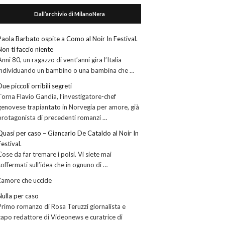
Dall’archivio di MilanoNera
Paola Barbato ospite a Como al Noir In Festival.
Non ti faccio niente
Anni 80, un ragazzo di vent’anni gira l’Italia
individuando un bambino o una bambina che …
Due piccoli orribili segreti
Torna Flavio Gandìa, l’investigatore-chef
genovese trapiantato in Norvegia per amore, già
protagonista di precedenti romanzi …
Quasi per caso – Giancarlo De Cataldo al Noir In
Festival.
Cose da far tremare i polsi. Vi siete mai
soffermati sull’idea che in ognuno di …
L'amore che uccide
Nulla per caso
Primo romanzo di Rosa Teruzzi giornalista e
capo redattore di Videonews e curatrice di