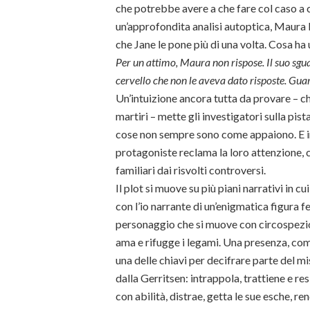
che potrebbe avere a che fare col caso a c
un’approfondita analisi autoptica, Maura 
che Jane le pone più di una volta. Cosa ha
Per un attimo, Maura non rispose. Il suo sgu
cervello che non le aveva dato risposte. Guar
Un’intuizione ancora tutta da provare – che
martiri – mette gli investigatori sulla pis
cose non sempre sono come appaiono. E int
protagoniste reclama la loro attenzione, 
familiari dai risvolti controversi.
Il plot si muove su più piani narrativi in cu
con l’io narrante di un’enigmatica figura fe
personaggio che si muove con circospezi
ama e rifugge i legami. Una presenza, com’
una delle chiavi per decifrare parte del m
dalla Gerritsen: intrappola, trattiene e resis
con abilità, distrae, getta le sue esche, 