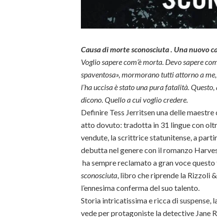
Causa di morte sconosciuta . Una nuovo cas
Voglio sapere com’è morta. Devo sapere com
spaventosa», mormorano tutti attorno a me, 
l’ha uccisa è stato una pura fatalità. Questo,
dicono. Quello a cui voglio credere.
Definire Tess Jerritsen una delle maestre d
atto dovuto: tradotta in 31 lingue con oltr
vendute, la scrittrice statunitense, a parti
debutta nel genere con il romanzo Harvest 
ha sempre reclamato a gran voce questo t
sconosciuta
, libro che riprende la Rizzoli 
l’ennesima conferma del suo talento.
Storia intricatissima e ricca di suspense, 
vede per protagoniste la detective Jane Ri