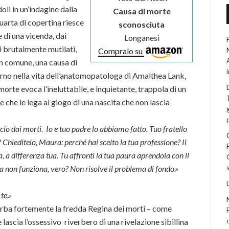
oli in un’indagine dalla
Causa di morte
uarta di copertina riesce
sconosciuta
e di una vicenda, dai
Longanesi
i brutalmente mutilati,
Compralo su
in comune, una causa di
orno nella vita dell’anatomopatologa di Amalthea Lank,
orte evoca l’ineluttabile, e inquietante, trappola di un
 che le lega al giogo di una nascita che non lascia
io dai morti. Io e tuo padre lo abbiamo fatto. Tuo fratello
 Chieditelo, Maura: perché hai scelto la tua professione? Il
 a differenza tua. Tu affronti la tua paura aprendola con il
 Ma non funziona, vero? Non risolve il problema di fondo.»
te.»
turba fortemente la fredda Regina dei morti – come
lascia l’ossessivo riverbero di una rivelazione sibillina