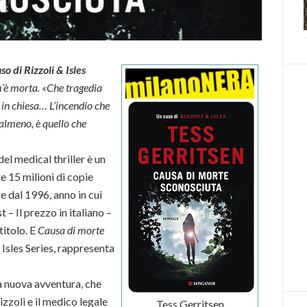
o di Rizzoli & Isles
’è morta. «Che tragedia
in chiesa… L’incendio che
 almeno, è quello che
el medical thriller è un
e 15 milioni di copie
re dal 1996, anno in cui
– Il prezzo in italiano –
itolo. E
Causa di morte
& Isles Series, rappresenta
la nuova avventura, che
zzoli e il medico legale
Tess Gerritsen