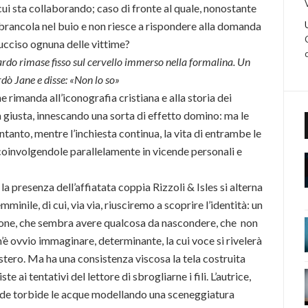
ui sta collaborando; caso di fronte al quale, nonostante
brancola nel buio e non riesce a rispondere alla domanda
 ucciso ognuna delle vittime?
ardo rimase fisso sul cervello immerso nella formalina. Un
dò Jane e disse: «Non lo so»
 rimanda all’iconografia cristiana e alla storia dei
ta giusta, innescando una sorta di effetto domino: ma le
anto, mentre l’inchiesta continua, la vita di entrambe le
coinvolgendole parallelamente in vicende personali e
i la presenza dell’affiatata coppia Rizzoli & Isles si alterna
mminile, di cui, via via, riusciremo a scoprire l’identità: un
one, che sembra avere qualcosa da nascondere, che non
è ovvio immaginare, determinante, la cui voce si rivelerà
istero. Ma ha una consistenza viscosa la tela costruita
te ai tentativi del lettore di sbrogliarne i fili. L’autrice,
rende torbide le acque modellando una sceneggiatura