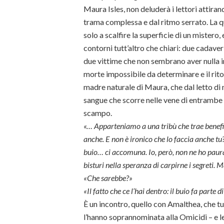
Maura Isles, non deluderà i lettori attirand
trama complessa e dal ritmo serrato. La q
solo a scalfire la superficie di un mistero, 
contorni tutt’altro che chiari: due cadaver
due vittime che non sembrano aver nulla 
morte impossibile da determinare e il rit
madre naturale di Maura, che dal letto di m
sangue che scorre nelle vene di entrambe e
scampo.
«… Apparteniamo a una tribù che trae benefic
anche. E non è ironico che lo faccia anche tu?
buio… ci accomuna. Io, però, non ne ho paura,
bisturi nella speranza di carpirne i segreti.
«Che sarebbe?»
«Il fatto che ce l’hai dentro: il buio fa parte di 
È un incontro, quello con Amalthea, che 
l’hanno soprannominata alla Omicidi – e le 