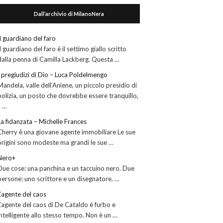
Dall’archivio di MilanoNera
Il guardiano del faro
Il guardiano del faro è il settimo giallo scritto
dalla penna di Camilla Lackberg. Questa …
I pregiudizi di Dio – Luca Poldelmengo
Mandela, valle dell’Aniene, un piccolo presidio di
polizia, un posto che dovrebbe essere tranquillo,
l …
La fidanzata – Michelle Frances
Cherry è una giovane agente immobiliare Le sue
origini sono modeste ma grandi le sue …
Nero+
Due cose: una panchina e un taccuino nero. Due
persone: uno scrittore e un disegnatore. …
L’agente del caos
L’agente del caos di De Cataldo è furbo e
intelligente allo stesso tempo. Non è un …