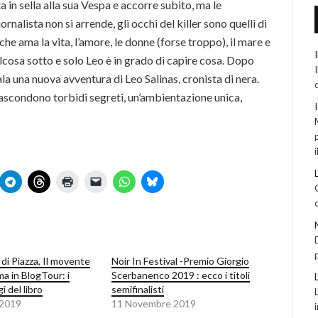
a in sella alla sua Vespa e accorre subito, ma le
nalista non si arrende, gli occhi del killer sono quelli di
e ama la vita, l’amore, le donne (forse troppo), il mare e
ualcosa sotto e solo Leo è in grado di capire cosa. Dopo
a una nuova avventura di Leo Salinas, cronista di nera.
i nascondono torbidi segreti, un’ambientazione unica,
i
di Piazza, Il movente
Noir In Festival -Premio Giorgio
ima in BlogTour: i
Scerbanenco 2019 : ecco i titoli
 del libro
semifinalisti
 2019
11 Novembre 2019