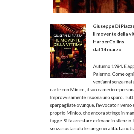
Giuseppe Di Piazz
Il movente della v
HarperCollins
dal 14 marzo
Autunno 1984. È appe
Palermo. Come ogni g
vent’anni senza mai u
carte con Minico, il suo cameriere persona
Improvvisamente risuona uno sparo. Tutti
sparpagliate ovunque, l’avvocato riverso s
proprio Minico, che ancora stringe in mano
fugge. Si fa arrestare e rimane in silenzio.
senza sosta solo le sue generalità. La noti