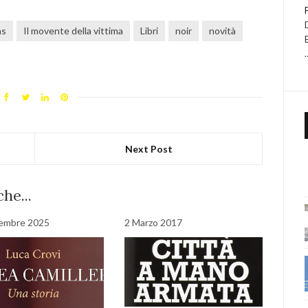
ns
Il movente della vittima
Libri
noir
novità
Next Post
he...
tembre 2025
2 Marzo 2017