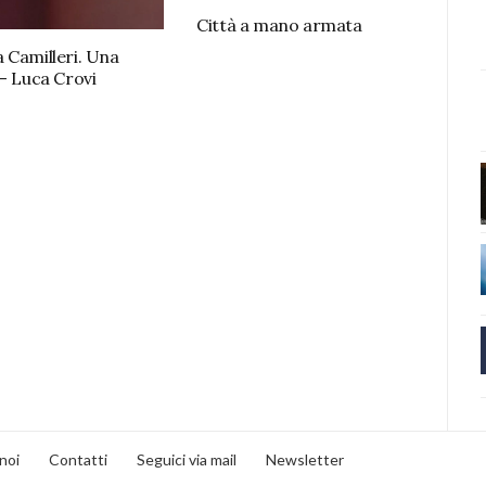
Città a mano armata
 Camilleri. Una
 – Luca Crovi
noi
Contatti
Seguici via mail
Newsletter