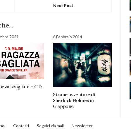
Next Post
he...
mbre 2021
6 Febbraio 2014
azza sbagliata – C.D.
Strane avventure di
Sherlock Holmes in
Giappone
noi
Contatti
Seguici via mail
Newsletter