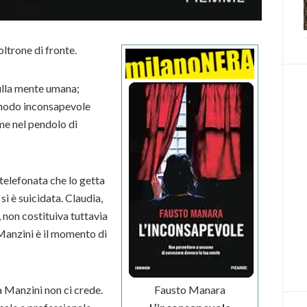
oltrone di fronte.
sulla mente umana;
n modo inconsapevole
me nel pendolo di
telefonata che lo getta
i è suicidata. Claudia,
, non costituiva tuttavia
 Manzini è il momento di
Fausto Manara
a Manzini non ci crede.