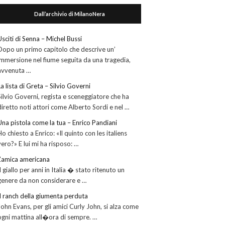
Dall’archivio di MilanoNera
Usciti di Senna – Michel Bussi
Dopo un primo capitolo che descrive un’
immersione nel fiume seguita da una tragedia,
avvenuta …
La lista di Greta – Silvio Governi
Silvio Governi, regista e sceneggiatore che ha
diretto noti attori come Alberto Sordi e nel …
Una pistola come la tua – Enrico Pandiani
Ho chiesto a Enrico: «Il quinto con les italiens
vero?» E lui mi ha risposo: …
L’amica americana
Il giallo per anni in Italia � stato ritenuto un
genere da non considerare e …
Il ranch della giumenta perduta
John Evans, per gli amici Curly John, si alza come
ogni mattina all�ora di sempre. …