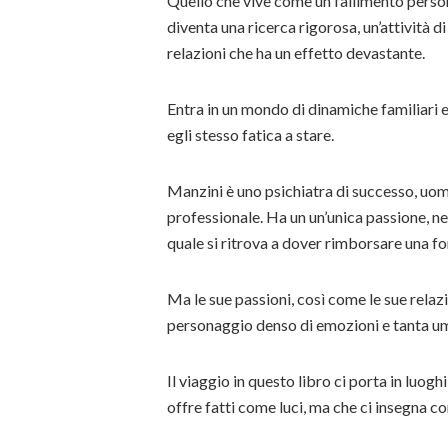
Quello che vive come un fallimento person
diventa una ricerca rigorosa, un’attività d
relazioni che ha un effetto devastante.
Entra in un mondo di dinamiche familiari ed
egli stesso fatica a stare.
Manzini è uno psichiatra di successo, uom
professionale. Ha un un’unica passione, nel
quale si ritrova a dover rimborsare una 
Ma le sue passioni, così come le sue relazio
personaggio denso di emozioni e tanta um
Il viaggio in questo libro ci porta in luog
offre fatti come luci, ma che ci insegna co