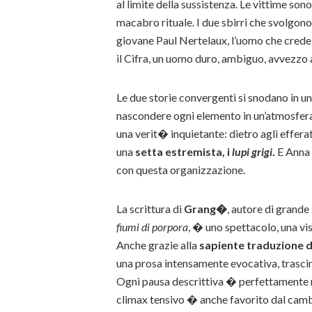
al limite della sussistenza. Le vittime s
macabro rituale. I due sbirri che svolgono
giovane Paul Nertelaux, l’uomo che crede 
il Cifra, un uomo duro, ambiguo, avvezzo 
Le due storie convergenti si snodano in u
nascondere ogni elemento in un’atmosfera l
una verit� inquietante: dietro agli effera
una
setta estremista, i
lupi grigi
.
E Anna 
con questa organizzazione.
La scrittura di
Grang�
, autore di grande
fiumi di porpora
, � uno spettacolo, una vi
Anche grazie alla
sapiente traduzione d
una prosa intensamente evocativa, trascin
Ogni pausa descrittiva � perfettamente mi
climax tensivo � anche favorito dal cambi