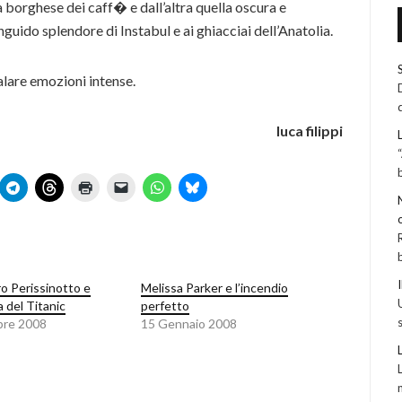
a borghese dei caff� e dall’altra quella oscura e
anguido splendore di Instabul e ai ghiacciai dell’Anatolia.
galare emozioni intense.
luca filippi
o Perissinotto e
Melissa Parker e l’incendio
a del Titanic
perfetto
bre 2008
15 Gennaio 2008