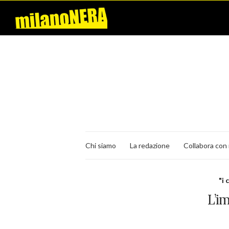
Chi siamo
La redazione
Collabora con 
"i 
L’i