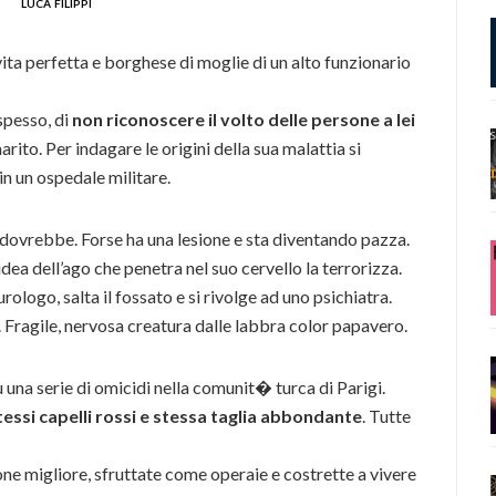
luca filippi
ta perfetta e borghese di moglie di un alto funzionario
spesso, di
non riconoscere il volto delle persone a lei
marito. Per indagare le origini della sua malattia si
n un ospedale militare.
dovrebbe. Forse ha una lesione e sta diventando pazza.
dea dell’ago che penetra nel suo cervello la terrorizza.
rologo, salta il fossato e si rivolge ad uno psichiatra.
. Fragile, nervosa creatura dalle labbra color papavero.
 una serie di omicidi nella comunit� turca di Parigi.
tessi capelli rossi e stessa taglia abbondante
. Tutte
ne migliore, sfruttate come operaie e costrette a vivere