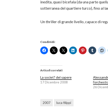
inedita, quasi bicefala (da una parte quell
sotterranea del quartiere turco), fino al l
Un thriller di grande livello, capace di re
Condividi:
Articoli correlati
La societ? del sapere
Alessandr
17 Dicembre 2008
l’orchestr
26 Dicem
2007
luca filippi