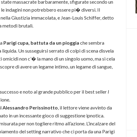
ono state massacrate barbaramente, sfigurate secondo un
 le indagini non potrebbero essere pi� diversi. Il
nella Giustizia immacolata, e Jean-Louis Schiffer, detto
a metodi brutali.
na
Parigi cupa, battuta da un pioggia
che sembra
iquida. Un susseguirsi serrato di colpi di scena disvela
ti omicidi non c’� la mano di un singolo uomo, ma si cela
scopre di avere un legame intimo, un legame di sangue,
 successo e noto al grande pubblico per il best seller
I
sione.
i Alessandro Perissinotto
, il lettore viene avvinto da
ato in un incessante gioco di suggestione ipnotica.
surata per non togliere ritmo all’azione. L’incalzare del
amento del setting narrativo che ci porta da una Parigi