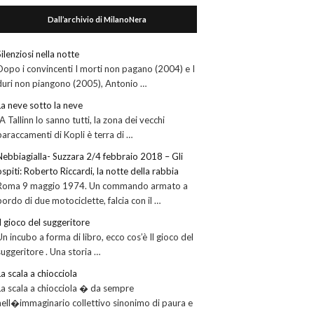
Dall’archivio di MilanoNera
Silenziosi nella notte
Dopo i convincenti I morti non pagano (2004) e I
duri non piangono (2005), Antonio …
La neve sotto la neve
“A Tallinn lo sanno tutti, la zona dei vecchi
baraccamenti di Kopli è terra di …
Nebbiagialla- Suzzara 2/4 febbraio 2018 – Gli
ospiti: Roberto Riccardi, la notte della rabbia
Roma 9 maggio 1974. Un commando armato a
bordo di due motociclette, falcia con il …
Il gioco del suggeritore
Un incubo a forma di libro, ecco cos’è Il gioco del
suggeritore . Una storia …
La scala a chiocciola
La scala a chiocciola � da sempre
nell�immaginario collettivo sinonimo di paura e