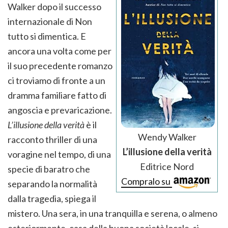
Walker dopo il successo
internazionale di Non
tutto si dimentica. E
ancora una volta come per
il suo precedente romanzo
ci troviamo di fronte a un
dramma familiare fatto di
angoscia e prevaricazione.
L’illusione della verità
è il
Wendy Walker
racconto thriller di una
L’illusione della verità
voragine nel tempo, di una
Editrice Nord
specie di baratro che
Compralo su
separando la normalità
dalla tragedia, spiega il
mistero. Una sera, in una tranquilla e serena, o almeno