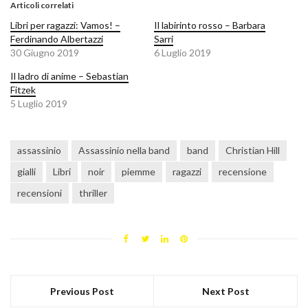
Articoli correlati
Libri per ragazzi: Vamos! –
Il labirinto rosso – Barbara
Ferdinando Albertazzi
Sarri
30 Giugno 2019
6 Luglio 2019
Il ladro di anime – Sebastian
Fitzek
5 Luglio 2019
assassinio
Assassinio nella band
band
Christian Hill
gialli
Libri
noir
piemme
ragazzi
recensione
recensioni
thriller
Previous Post
Next Post