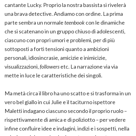
cantante Lucky. Proprio la nostra bassista si rivelerà
una brava detective. Andiamo con ordine. La prima
parte sembra un normale
teenbook
con le dinamiche
che si scatenano in un gruppo chiuso di adolescenti,
ciascuno con propri umori e problemi, per di più
sottoposti a forti tensioni quanto a ambizioni
personali, idiosincrasie, amicizie e inimicizie,
visualizzazioni,
followers
etc. La narrazione via via
mette in luce le caratteristiche dei singoli.
Ma metà circa il libro ha uno scatto e si trasforma in un
vero bel giallo in cui Julie e il taciturno ispettore
Maletti indagano ciascuno secondo il proprio ruolo –
rispettivamente di amica e di poliziotto – per vedere
infine confluire idee e indagini, indizi e i sospetti, nella