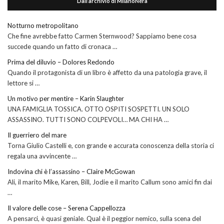
Dall’archivio di MilanoNera
Notturno metropolitano
Che fine avrebbe fatto Carmen Sternwood? Sappiamo bene cosa
succede quando un fatto di cronaca …
Prima del diluvio – Dolores Redondo
Quando il protagonista di un libro è affetto da una patologia grave, il
lettore si …
Un motivo per mentire – Karin Slaughter
UNA FAMIGLIA TOSSICA. OTTO OSPITI SOSPETTI. UN SOLO
ASSASSINO. TUTTI SONO COLPEVOLI… MA CHI HA …
Il guerriero del mare
Torna Giulio Castelli e, con grande e accurata conoscenza della storia ci
regala una avvincente …
Indovina chi è l’assassino – Claire McGowan
Ali, il marito Mike, Karen, Bill, Jodie e il marito Callum sono amici fin dai
…
Il valore delle cose – Serena Cappellozza
A pensarci, è quasi geniale. Qual è il peggior nemico, sulla scena del