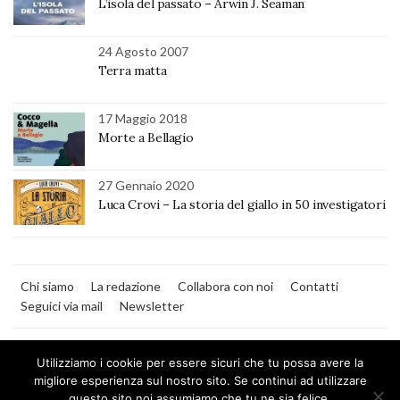
L’isola del passato – Arwin J. Seaman
24 Agosto 2007
Terra matta
17 Maggio 2018
Morte a Bellagio
27 Gennaio 2020
Luca Crovi – La storia del giallo in 50 investigatori
Chi siamo
La redazione
Collabora con noi
Contatti
Seguici via mail
Newsletter
Utilizziamo i cookie per essere sicuri che tu possa avere la
migliore esperienza sul nostro sito. Se continui ad utilizzare
questo sito noi assumiamo che tu ne sia felice.