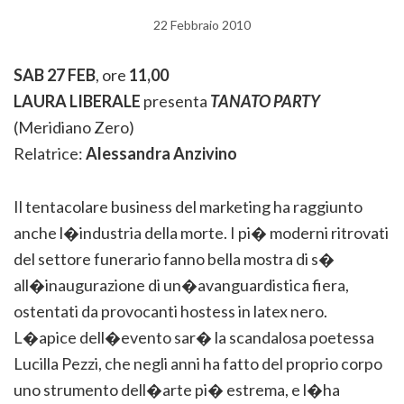
22 Febbraio 2010
SAB 27 FEB
, ore
11,00
LAURA LIBERALE
presenta
TANATO PARTY
(Meridiano Zero)
Relatrice:
Alessandra Anzivino
Il tentacolare business del marketing ha raggiunto
anche l�industria della morte. I pi� moderni ritrovati
del settore funerario fanno bella mostra di s�
all�inaugurazione di un�avanguardistica fiera,
ostentati da provocanti hostess in latex nero.
L�apice dell�evento sar� la scandalosa poetessa
Lucilla Pezzi, che negli anni ha fatto del proprio corpo
uno strumento dell�arte pi� estrema, e l�ha